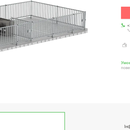
+

пове
Ін