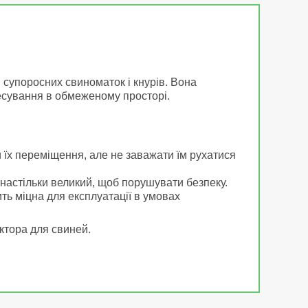
я супоросних свиноматок і кнурів. Вона
есування в обмеженому просторі.
їх переміщення, але не заважати їм рухатися
настільки великий, щоб порушувати безпеку.
ть міцна для експлуатації в умовах
ектора для свиней.