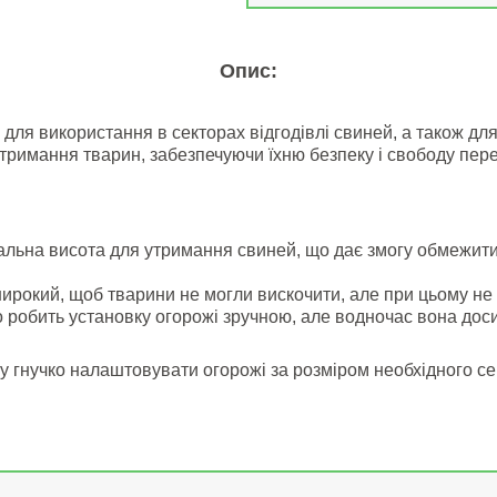
Опис:
 для використання в секторах відгодівлі свиней, а також дл
тримання тварин, забезпечуючи їхню безпеку і свободу пер
льна висота для утримання свиней, що дає змогу обмежити 
рокий, щоб тварини не могли вискочити, але при цьому не 
о робить установку огорожі зручною, але водночас вона доси
гу гнучко налаштовувати огорожі за розміром необхідного с