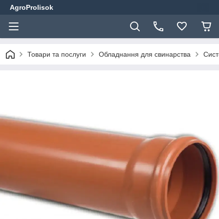
AgroProlisok
Товари та послуги
Обладнання для свинарства
Сист