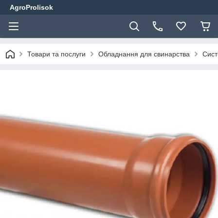
AgroProlisok
Товари та послуги
Обладнання для свинарства
Сист