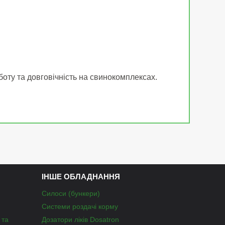
оту та довговічність на свинокомплексах.
ІНШЕ ОБЛАДНАННЯ
Силоси (бункери)
Системи роздачі корму
 та
Дозатори ліків Dosatron