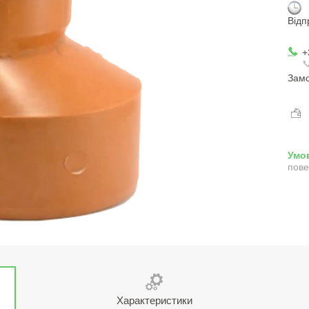
Відп
+

Замо
пове
Характеристики