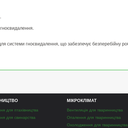
.
 гноєвидалення.
для системи гноєвидалення, що забезпечує безперебійну роб
НИЦТВО
МІКРОКЛІМАТ
ня для птахівництва
Вентиляція для тваринництва
ня для свинарства
Опалення для тваринництва
Охолодження для тваринництва