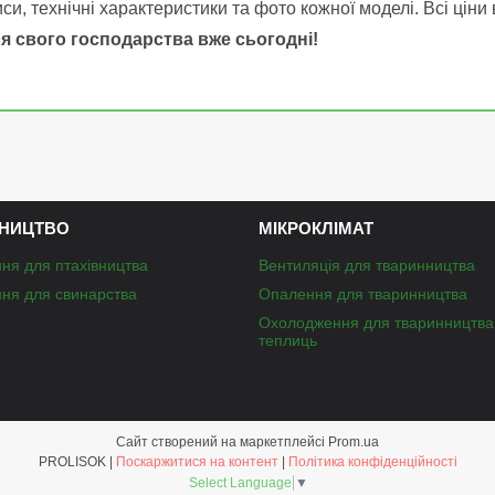
си, технічні характеристики та фото кожної моделі. Всі ціни
я свого господарства вже сьогодні!
НИЦТВО
МІКРОКЛІМАТ
ня для птахівництва
Вентиляція для тваринництва
ня для свинарства
Опалення для тваринництва
Охолодження для тваринництва
теплиць
Сайт створений на маркетплейсі
Prom.ua
PROLISOK |
Поскаржитися на контент
|
Політика конфіденційності
Select Language
▼