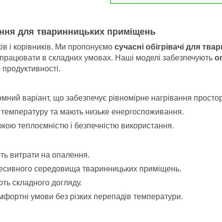
ення для тваринницьких приміщень
в і корівників.
Ми пропонуємо
сучасні обігрівачі для тв
ю працювати в складних умовах. Наші моделі забезпечують
о
 продуктивності.
омний варіант, що забезпечує рівномірне нагрівання простор
у температуру та мають низьке енергоспоживання.
окою теплоємністю і безпечністю використання.
ть витрати на опалення.
гресивного середовища тваринницьких приміщень.
ть складного догляду.
мфортні умови без різких перепадів температури.