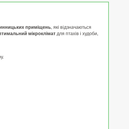
аринницьких приміщень
, які відзначаються
птимальний мікроклімат
для птахів і худоби,
у.