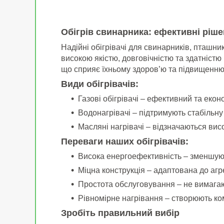
Обігрів свинарника: ефективні ріш
Надійні обігрівачі для свинарників, пташникі
високою якістю, довговічністю та здатніст
що сприяє їхньому здоров’ю та підвищенню
Види обігрівачів:
Газові обігрівачі – ефективний та екон
Водонагрівачі – підтримують стабільн
Масляні нагрівачі – відзначаються вис
Переваги наших обігрівачів:
Висока енергоефективність – зменшую
Міцна конструкція – адаптована до а
Простота обслуговування – не вимагаю
Рівномірне нагрівання – створюють ко
Зробіть правильний вибір