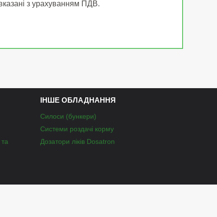
 вказані з урахуванням ПДВ.
ІНШЕ ОБЛАДНАННЯ
Силоси (бункери)
Системи роздачі корму
 та
Дозатори ліків Dosatron