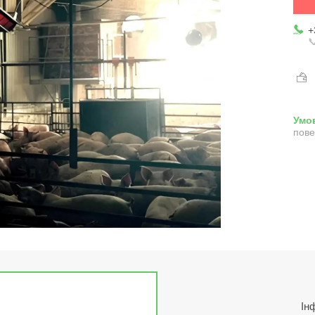
+

пове
Ін