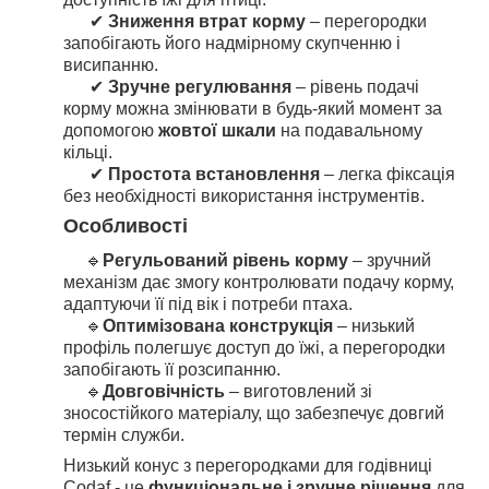
✔
Зниження втрат корму
– перегородки
запобігають його надмірному скупченню і
висипанню.
✔
Зручне регулювання
– рівень подачі
корму можна змінювати в будь-який момент за
допомогою
жовтої шкали
на подавальному
кільці.
✔
Простота встановлення
– легка фіксація
без необхідності використання інструментів.
Особливості
🔹
Регульований рівень корму
– зручний
механізм дає змогу контролювати подачу корму,
адаптуючи її під вік і потреби птаха.
🔹
Оптимізована конструкція
– низький
профіль полегшує доступ до їжі, а перегородки
запобігають її розсипанню.
🔹
Довговічність
– виготовлений зі
зносостійкого матеріалу, що забезпечує довгий
термін служби.
Низький конус з перегородками для годівниці
Codaf - це
функціональне і зручне рішення
для