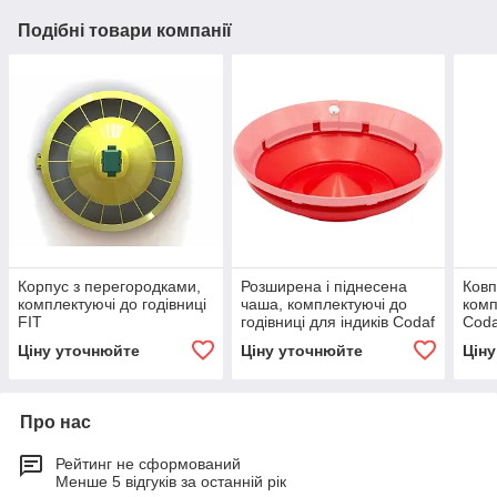
Подібні товари компанії
Корпус з перегородками,
Розширена і піднесена
Ковп
комплектуючі до годівниці
чаша, комплектуючі до
комп
FIT
годівниці для індиків Codaf
Coda
Ціну уточнюйте
Ціну уточнюйте
Цін
Про нас
Рейтинг не сформований
Менше 5 відгуків за останній рік