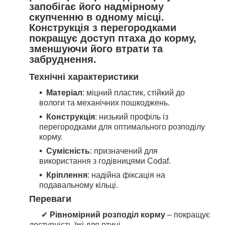
запобігає його надмірному
скупченню в одному місці.
Конструкція з перегородками
покращує доступ птаха до корму,
зменшуючи його втрати та
забруднення.
Технічні характеристики
Матеріал
: міцний пластик, стійкий до
вологи та механічних пошкоджень.
Конструкція
: низький профіль із
перегородками для оптимального розподілу
корму.
Сумісність
: призначений для
використання з годівницями Codaf.
Кріплення
: надійна фіксація на
подавальному кільці.
Переваги
✔
Рівномірний розподіл корму
– покращує
доступність їжі для птиці.