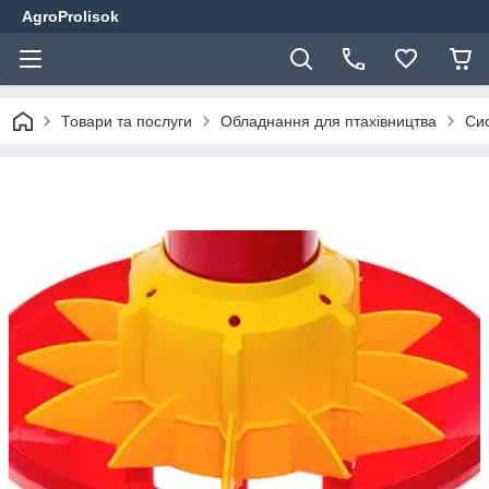
AgroProlisok
Товари та послуги
Обладнання для птахівництва
Сис