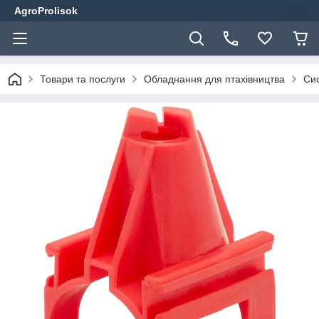
AgroProlisok
Товари та послуги
Обладнання для птахівництва
Сис