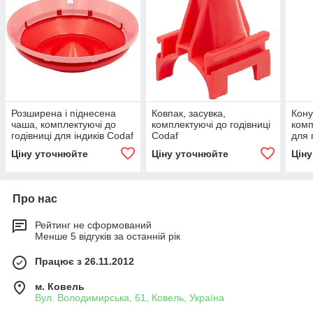
Розширена і піднесена
Ковпак, засувка,
Кону
чаша, комплектуючі до
комплектуючі до годівниці
комп
годівниці для індиків Codaf
Codaf
для 
Ціну уточнюйте
Ціну уточнюйте
Цін
Про нас
Рейтинг не сформований
Менше 5 відгуків за останній рік
Працює з 26.11.2012
м. Ковель
Вул. Володимирська, 61, Ковель, Україна