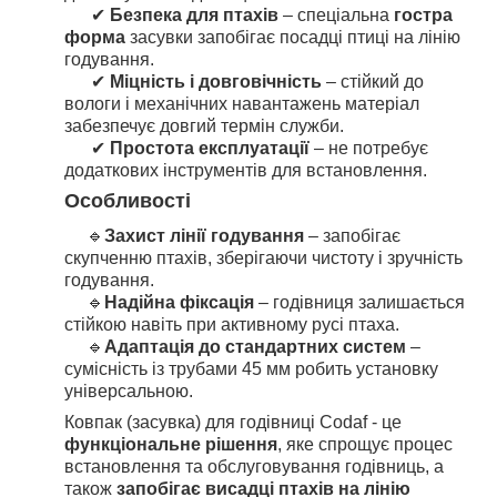
✔
Безпека для птахів
– спеціальна
гостра
форма
засувки запобігає посадці птиці на лінію
годування.
✔
Міцність і довговічність
– стійкий до
вологи і механічних навантажень матеріал
забезпечує довгий термін служби.
✔
Простота експлуатації
– не потребує
додаткових інструментів для встановлення.
Особливості
🔹
Захист лінії годування
– запобігає
скупченню птахів, зберігаючи чистоту і зручність
годування.
🔹
Надійна фіксація
– годівниця залишається
стійкою навіть при активному русі птаха.
🔹
Адаптація до стандартних систем
–
сумісність із трубами 45 мм робить установку
універсальною.
Ковпак (засувка) для годівниці Codaf - це
функціональне рішення
, яке спрощує процес
встановлення та обслуговування годівниць, а
також
запобігає висадці птахів на лінію