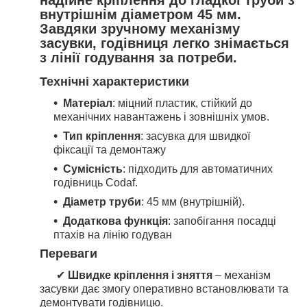
внутрішнім діаметром
45 мм
.
Завдяки зручному механізму
засувки, годівниця
легко знімається
з лінії годування за потреби.
Технічні характеристики
Матеріал
: міцний пластик, стійкий до
механічних навантажень і зовнішніх умов.
Тип кріплення
: засувка для швидкої
фіксації та демонтажу
Сумісність
: підходить для автоматичних
годівниць Codaf.
Діаметр труби
: 45 мм (внутрішній).
Додаткова функція
: запобігання посадці
птахів на лінію годуван
Переваги
✔
Швидке кріплення і зняття
– механізм
засувки дає змогу оперативно встановлювати та
демонтувати годівницю.