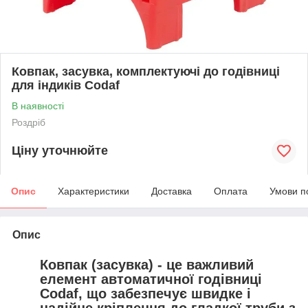
Ковпак, засувка, комплектуючі до годівниці
для індиків Codaf
В наявності
Роздріб
Ціну уточнюйте
Опис
Характеристики
Доставка
Оплата
Умови п
Опис
Ковпак (засувка) - це важливий
елемент автоматичної годівниці
Codaf, що забезпечує
швидке і
надійне кріплення
до гладкої труби з