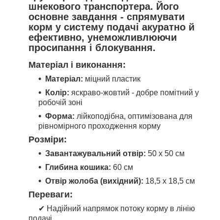
шнекового транспортера. Його
основне завдання - спрямувати
корм у систему подачі акуратно й
ефективно, унеможливлюючи
просипання і блокування.
Матеріал і виконання:
Матеріал:
міцний пластик
Колір:
яскраво-жовтий - добре помітний у
робочій зоні
Форма:
лійкоподібна, оптимізована для
рівномірного проходження корму
Розміри:
Завантажувальний отвір:
50 х 50 см
Глибина кошика:
60 см
Отвір жолоба (вихідний):
18,5 х 18,5 см
Переваги:
✔ Надійний напрямок потоку корму в лінію
подачі