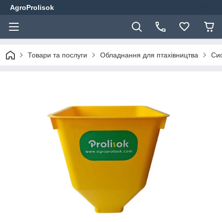
AgroProlisok
Товари та послуги
Обладнання для птахівництва
Сис