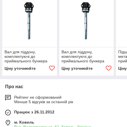
Вал для піддону,
Вал для піддону,
Підш
комплектуючі до
комплектуючі до
мета
приймального бункера
приймального бункера
прий
нержавійка 220 кг
нержавійка 110 л, 90 кг
л, 
Ціну уточнюйте
Ціну уточнюйте
Цін
Про нас
Рейтинг не сформований
Менше 5 відгуків за останній рік
Працює з 26.11.2012
м. Ковель
Вул. Володимирська, 61, Ковель, Україна