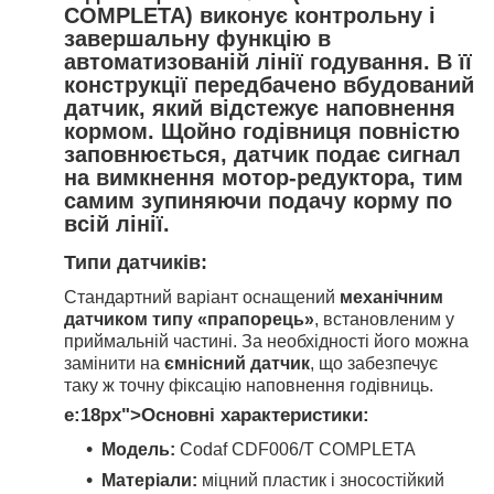
COMPLETA) виконує контрольну і
завершальну функцію в
автоматизованій лінії годування. В її
конструкції передбачено вбудований
датчик, який відстежує наповнення
кормом. Щойно годівниця повністю
заповнюється, датчик подає сигнал
на вимкнення мотор-редуктора, тим
самим зупиняючи подачу корму по
всій лінії.
Типи датчиків:
Стандартний варіант оснащений
механічним
датчиком типу «прапорець»
, встановленим у
приймальній частині. За необхідності його можна
замінити на
ємнісний датчик
, що забезпечує
таку ж точну фіксацію наповнення годівниць.
e:18px">
Основні характеристики:
Модель:
Codaf CDF006/T COMPLETA
Матеріали:
міцний пластик і зносостійкий