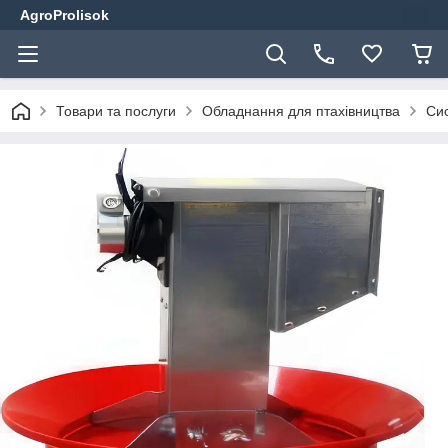
AgroProlisok
Товари та послуги
Обладнання для птахівництва
Сис