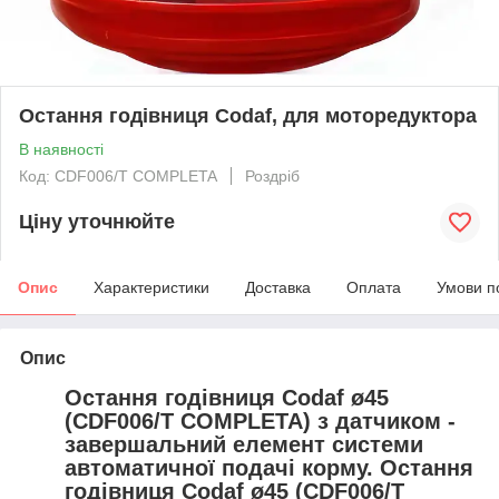
Остання годівниця Codaf, для моторедуктора
В наявності
Код: CDF006/T COMPLETA
Роздріб
Ціну уточнюйте
Опис
Характеристики
Доставка
Оплата
Умови п
Опис
Остання годівниця Codaf ø45
(CDF006/T COMPLETA) з датчиком -
завершальний елемент системи
автоматичної подачі корму. Остання
годівниця Codaf ø45 (CDF006/T