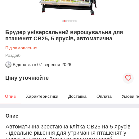
Брудер універсальний вирощувальна для
пташенят CB25, 5 ярусів, автоматична
Під замовлення
Роздріб
Відправка з
07 вересня 2026
Ціну уточнюйте
Опис
Характеристики
Доставка
Оплата
Умови п
Опис
Автоматична зростаюча клітка CB25 на 5 ярусів
- ідеальне рішення для утримання пташенят у
перші дні життя. Завдяки запатентованій