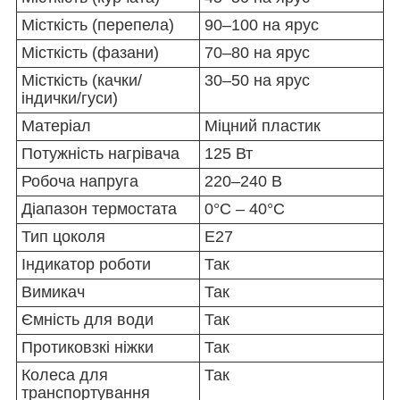
Місткість (перепела)
90–100 на ярус
Місткість (фазани)
70–80 на ярус
Місткість (качки/
30–50 на ярус
індички/гуси)
Матеріал
Міцний пластик
Потужність нагрівача
125 Вт
Робоча напруга
220–240 В
Діапазон термостата
0°C – 40°C
Тип цоколя
E27
Індикатор роботи
Так
Вимикач
Так
Ємність для води
Так
Протиковзкі ніжки
Так
Колеса для
Так
транспортування