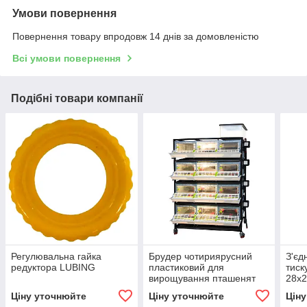
Умови повернення
Повернення товару впродовж 14 днів за домовленістю
Всі умови повернення
Подібні товари компанії
Регулювальна гайка
Брудер чотириярусний
З'єд
редуктора LUBING
пластиковий для
тиск
вирощування пташенят
28x2
CB25-03-4K
Ціну уточнюйте
Ціну уточнюйте
Цін