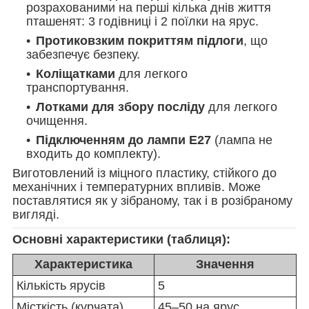
розрахованими на перші кілька днів життя
пташенят: 3 годівниці і 2 поїлки на ярус.
Протиковзким покриттям підлоги
, що
забезпечує безпеку.
Коліщатками
для легкого
транспортування.
Лотками для збору посліду
для легкого
очищення.
Підключенням до лампи E27
(лампа не
входить до комплекту).
Виготовлений із міцного пластику, стійкого до
механічних і температурних впливів. Може
поставлятися як у зібраному, так і в розібраному
вигляді.
Основні характеристики (таблиця):
Характеристика
Значення
Кількість ярусів
5
Місткість (курчата)
45–50 на ярус