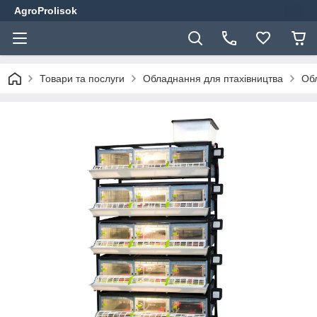
AgroProlisok
Товари та послуги
Обладнання для птахівництва
Обл