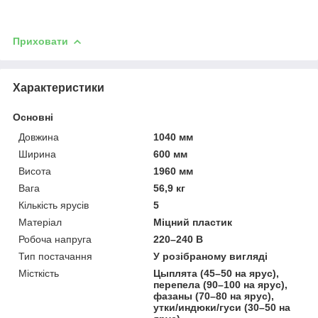
Приховати
Характеристики
Основні
Довжина
1040 мм
Ширина
600 мм
Висота
1960 мм
Вага
56,9 кг
Кількість ярусів
5
Матеріал
Міцний пластик
Робоча напруга
220–240 В
Тип постачання
У розібраному вигляді
Місткість
Цыплята (45–50 на ярус),
перепела (90–100 на ярус),
фазаны (70–80 на ярус),
утки/индюки/гуси (30–50 на