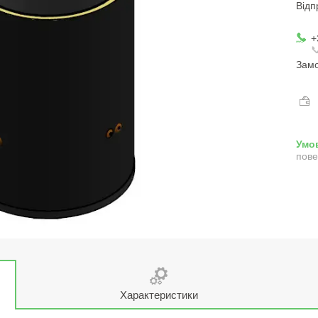
Відп
+

Замо
пове
Характеристики