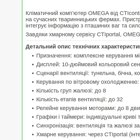
Кліматичний комп’ютер OMEGA від CTIcont
на сучасних тваринницьких фермах. Пристр
інтегрує інформацію з пташиних ваг та сило
Завдяки хмарному сервісу CTIportal, OMEGA
Детальний опис технічних характеристи
Призначення: комплексне керування м
Дисплей: 10-дюймовий кольоровий сен
Сценарії вентиляції: тунельна, бічна, 
Керування по вітровому охолодженню: так
Кількість груп жалюзі: до 8
Кількість етапів вентиляції: до 32
Релейне керування моторами: до 8 дви
Графіки і таймери: індивідуальні крив
Синхронізація: вентиляція та жалюзі з
Хмарне керування: через CTIportal (інт