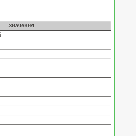
Значення
й