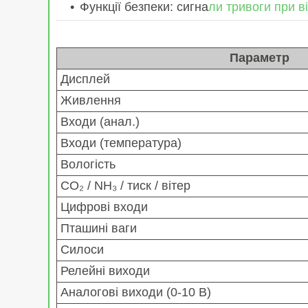
Функції безпеки: сигна
ли тривоги при в
Параметр
Дисплей
Живлення
Входи (анал.)
Входи (температура)
Вологість
CO₂ / NH₃ / тиск / вітер
Цифрові входи
Пташині ваги
Силоси
Релейні виходи
Аналогові виходи (0-10 В)