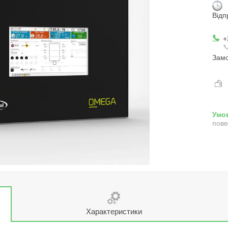
Відп
+

Замо
пове
Характеристики