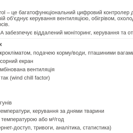
rol – це багатофункціональний цифровий контролер
ій об’єднує керування вентиляцією, обігрівом, охол
сів.
 забезпечує віддалений моніторинг, керування та отр
к
ікрокліматом, подачею корму/води, пташиними вагам
сорний екран
комбінована вентиляція
 (wind chill factor)
гунів
і температури, керування за днями тварини
а температурою або м³/год
ернет-доступ, тривоги, аналітика, статистика)