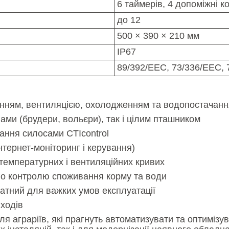
6 таймерів, 4 допоміжні к
до 12
500 × 390 × 210 мм
IP67
89/392/EEC, 73/336/EEC, 
енням, вентиляцією, охолодженням та водопостачан
ми (брудери, вольєри), так і цілим пташником
вання силосами CTIcontrol
нтернет-моніторинг і керування)
температурних і вентиляційних кривих
го контролю споживання корму та води
идатний для важких умов експлуатації
ходів
 аграріїв, які прагнуть автоматизувати та оптимізу