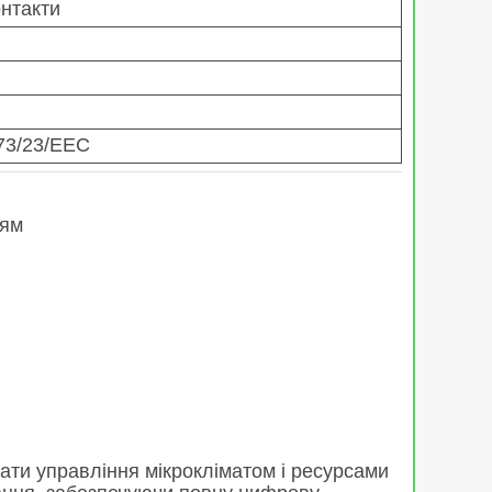
онтакти
73/23/EEC
ням
вати управління мікрокліматом і ресурсами