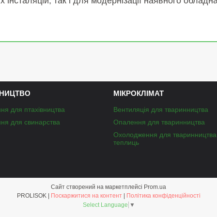
х інсталяцій, так і для модернізації наявного облад
НИЦТВО
МІКРОКЛІМАТ
ня для птахівництва
Вентиляція для тваринництва
ня для свинарства
Опалення для тваринництва
Охолодження для тваринництва
теплиць
Сайт створений на маркетплейсі
Prom.ua
PROLISOK |
Поскаржитися на контент
|
Політика конфіденційності
Select Language
▼