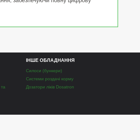
нання, забезпечуючи повну цифрову
ІНШЕ ОБЛАДНАННЯ
Силоси (бункери)
Системи роздачі корму
 та
Дозатори ліків Dosatron