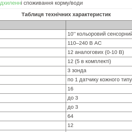
ідхиленн
і споживання корму/води
Таблиця технічних характеристик
10’’ кольоровий сенсорни
110–240 В AC
12 аналогових (0-10 В)
12 (5 в комплекті)
3 зонда
по 1 датчику кожного типу
16
до 3
до 3
64
12