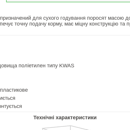
значений для сухого годування поросят масою до 45
ечує точну подачу корму, має міцну конструкцію та п
едовища поліетилен типу KWAS
 пластикове
миється
онтується
Технічні характеристики