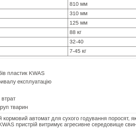
810 мм
310 мм
125 мм
88 кг
32-40
7-45 кг
обів пластик KWAS
ривалу експлуатацію
 втрат
руп тварин
ормовий автомат для сухого годування поросят, який
у KWAS пристрій витримує агресивне середовище свина