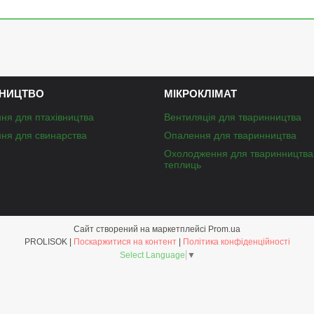
НИЦТВО
МІКРОКЛІМАТ
ня для птахівництва
Вентиляція для тваринництва
ня для свинарства
Опалення для тваринництва
Охолодження для тваринництва
теплиць
Сайт створений на маркетплейсі
Prom.ua
PROLISOK |
Поскаржитися на контент
|
Політика конфіденційності
Select Language
▼