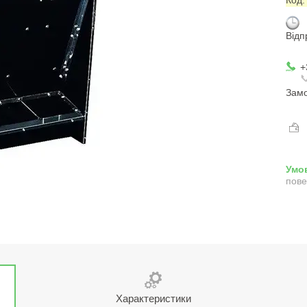
Відп
+

Замо
пове
Характеристики