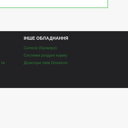
ІНШЕ ОБЛАДНАННЯ
Силоси (бункери)
Системи роздачі корму
 та
Дозатори ліків Dosatron