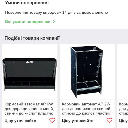
Умови повернення
Повернення товару впродовж 14 днів за домовленістю
Всі умови повернення
Подібні товари компанії
Кормовий автомат AP 6W
Кормовий автомат AP 2W
Корм
для доращивание свиней,
для доращивание свиней,
для 
стійкий до кислот пластик
стійкий до кислот пластик
стій
KWAS
KWAS
KWA
Ціну уточнюйте
Ціну уточнюйте
Цін