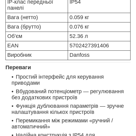
IP-клас передньої
IP54
панелі
Вага (нетто)
0.059 кг
Вага (брутто)
0.076 кг
Об’єм
52.36 л
EAN
5702427391406
Виробник
Danfoss
Переваги
Простий інтерфейс для керування
приводами
Вбудований потенціометр — регулювання
без додаткових пристроїв
Функція дублювання параметрів — зручне
налаштування кількох пристроїв
Перемикання між режимами «ручний /
автоматичний»
Надійна конструкція з IP54 для