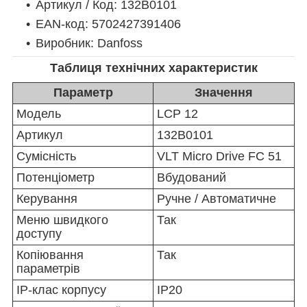
Артикул / Код: 132B0101
EAN-код: 5702427391406
Виробник: Danfoss
Таблиця технічних характеристик
Параметр
Значення
Модель
LCP 12
Артикул
132B0101
Сумісність
VLT Micro Drive FC 51
Потенціометр
Вбудований
Керування
Ручне / Автоматичне
Меню швидкого
Так
доступу
Копіювання
Так
параметрів
IP-клас корпусу
IP20