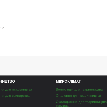
нь
НИЦТВО
МІКРОКЛІМАТ
ня для птахівництва
Вентиляція для тваринництва
ня для свинарства
Опалення для тваринництва
Охолодження для тваринництва
теплиць