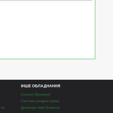
ІНШЕ ОБЛАДНАННЯ
Силоси (бункери)
Системи роздачі корму
 та
Дозатори ліків Dosatron