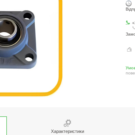
Відп
+

Замо
пове
Характеристики