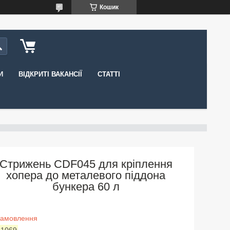
Кошик
И
ВІДКРИТІ ВАКАНСІЇ
СТАТТІ
Стрижень CDF045 для кріплення
хопера до металевого піддона
бункера 60 л
замовлення
:
1069