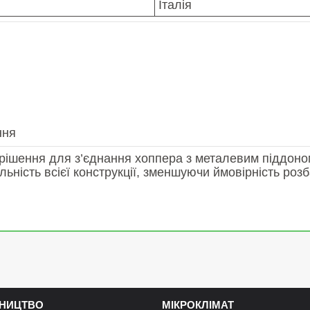
Італія
ння
шення для з’єднання хоппера з металевим піддоном 
ільність всієї конструкції, зменшуючи ймовірність роз
НИЦТВО
МІКРОКЛІМАТ