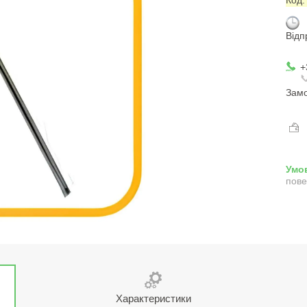
Відп
+

Замо
пове
Характеристики