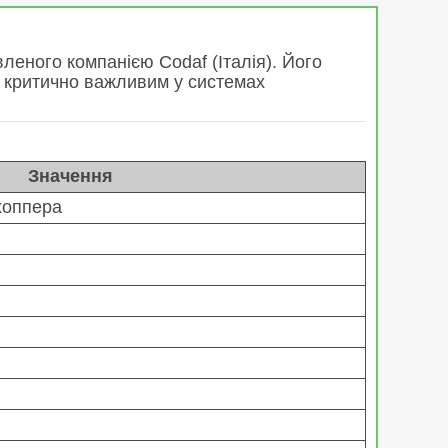
еного компанією Codaf (Італія). Його
є критично важливим у системах
Значення
хоппера