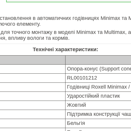
тановлення в автоматичних годівницях Minimax та Mu
уючого елементу.
 для точного монтажу в моделі Minimax та Multimax, а
ня, впливу вологи та кормів.
Технічні характеристики:
Опора-конус (Support con
RL00101212
Годівниці Roxell Minimax /
Ударостійкий пластик
Жовтий
Підтримка конструкції чаш
Бельгія