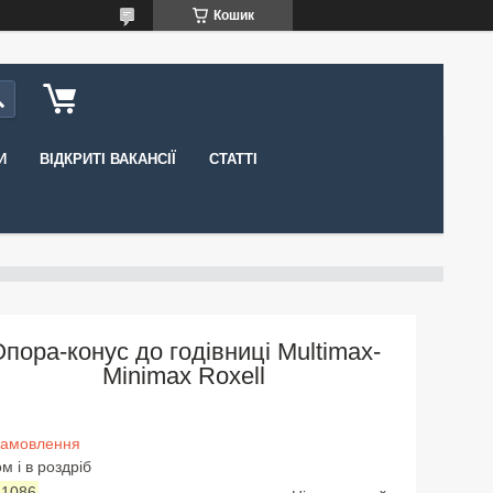
Кошик
И
ВІДКРИТІ ВАКАНСІЇ
СТАТТІ
пора-конус до годівниці Multimax-
Minimax Roxell
замовлення
м і в роздріб
:
1086