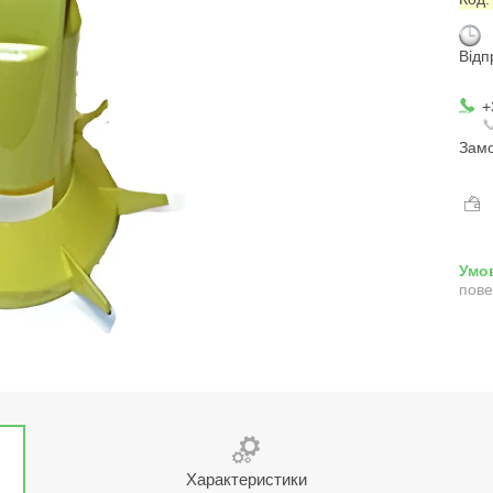
Відп
+

Замо
пове
Характеристики