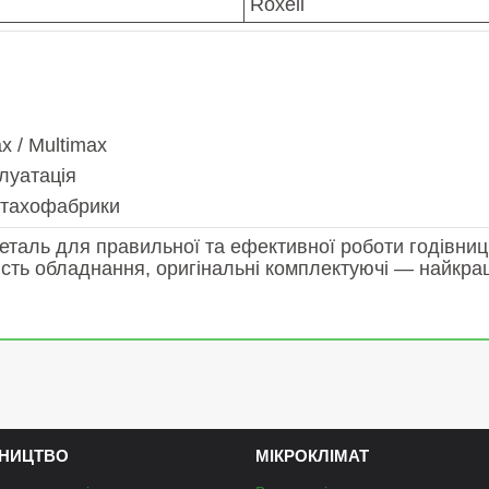
Roxell
x / Multimax
луатація
птахофабрики
таль для правильної та ефективної роботи годівниць
ність обладнання, оригінальні комплектуючі — найкр
НИЦТВО
МІКРОКЛІМАТ