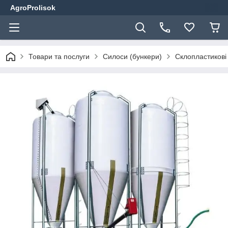
AgroProlisok
Товари та послуги
Силоси (бункери)
Склопластикові