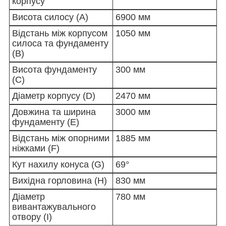
корпусу
Висота силосу (A)
6900 мм
Відстань між корпусом
1050 мм
силоса та фундаменту
(B)
Висота фундаменту
300 мм
(C)
Діаметр корпусу (D)
2470 мм
Довжина та ширина
3000 мм
фундаменту (E)
Відстань між опорними
1885 мм
ніжками (F)
Кут нахилу конуса (G)
69°
Вихідна горловина (H)
830 мм
Діаметр
780 мм
вивантажувального
отвору (I)