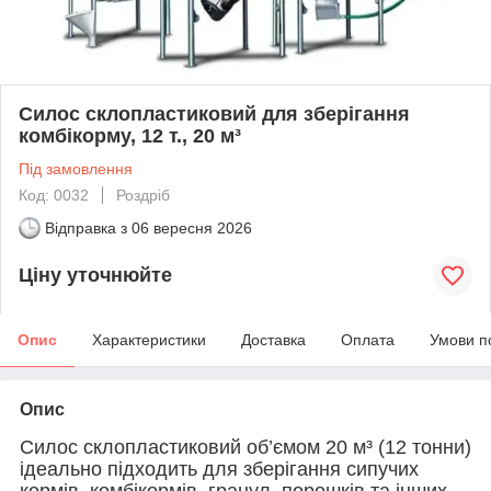
Силос склопластиковий для зберігання
комбікорму, 12 т., 20 м³
Під замовлення
Код: 0032
Роздріб
Відправка з
06 вересня 2026
Ціну уточнюйте
Опис
Характеристики
Доставка
Оплата
Умови п
Опис
Силос склопластиковий об’ємом 20 м³ (12 тонни)
ідеально підходить для зберігання сипучих
кормів, комбікормів, гранул, порошків та інших