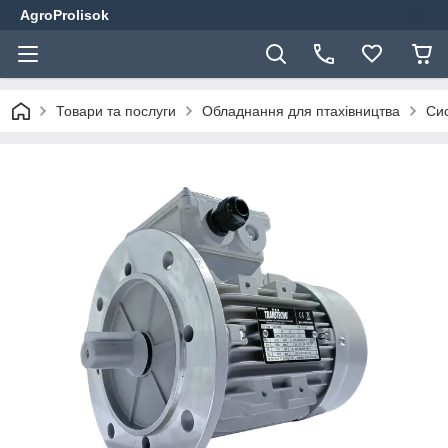
AgroProlisok
Товари та послуги
Обладнання для птахівництва
Сис