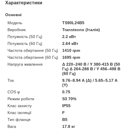
Характеристики
Основні
Модель
TS90L24B5
Виробник
Transtecno (Італія)
Потужність (50 Гц)
2.2 кВт
Потужність (60 Гц)
2.64 кВт
Частота обертання (50 Гц)
1410 rpm
Частота обертання (60 Гц)
1695 rpm
Напруга живлення
Δ 220–240 В / Y 380-415 В (50
Гц) Δ 264-288 В / Y 456–498 В
(60 Гц)
Ток
9.76–8.94 А (Δ) / 5.65–5.17 А
(Y)
COS φ
0.75
Режим роботи
S3 70%
Клас захисту
IP55
Клас ізоляції
F
Тип фланця
B5
Вага
17.8 кг