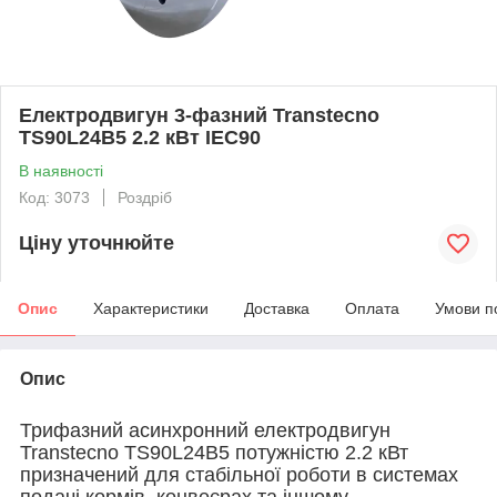
Електродвигун 3-фазний Transtecno
TS90L24B5 2.2 кВт IEC90
В наявності
Код: 3073
Роздріб
Ціну уточнюйте
Опис
Характеристики
Доставка
Оплата
Умови п
Опис
Трифазний асинхронний електродвигун
Transtecno TS90L24B5 потужністю 2.2 кВт
призначений для стабільної роботи в системах
подачі кормів, конвеєрах та іншому