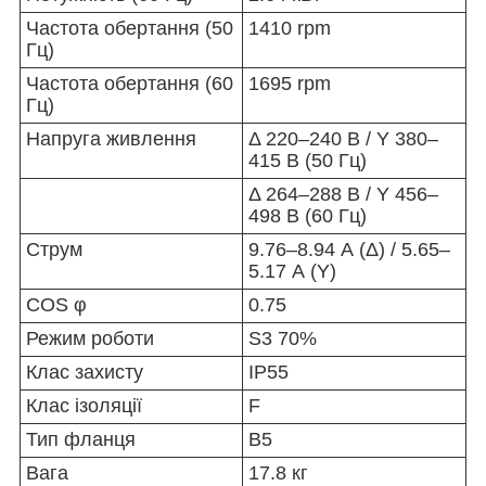
Частота обертання (50
1410 rpm
Гц)
Частота обертання (60
1695 rpm
Гц)
Напруга живлення
Δ 220–240 В / Y 380–
415 В (50 Гц)
Δ 264–288 В / Y 456–
498 В (60 Гц)
Струм
9.76–8.94 А (Δ) / 5.65–
5.17 А (Y)
COS φ
0.75
Режим роботи
S3 70%
Клас захисту
IP55
Клас ізоляції
F
Тип фланця
B5
Вага
17.8 кг