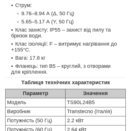
Струм:
9.76–8.94 А (Δ, 50 Гц)
5.65–5.17 А (Y, 50 Гц)
Клас захисту: IP55 – захист від пилу та
бризок води.
Клас ізоляції: F – витримує нагрівання до
+155°C.
Вага: 17.8 кг
Фланець: тип B5 – круглий, з отворами
для кріплення.
Таблиця технічних характеристик
Параметр
Значення
Модель
TS90L24B5
Виробник
Transtecno (Італія)
Потужність (50 Гц)
2.2 кВт
Потужність (60 Гц)
2.64 кВт