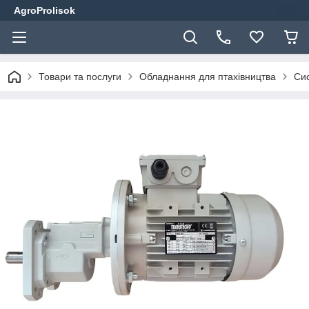
AgroProlisok
Товари та послуги
Обладнання для птахівництва
Сис