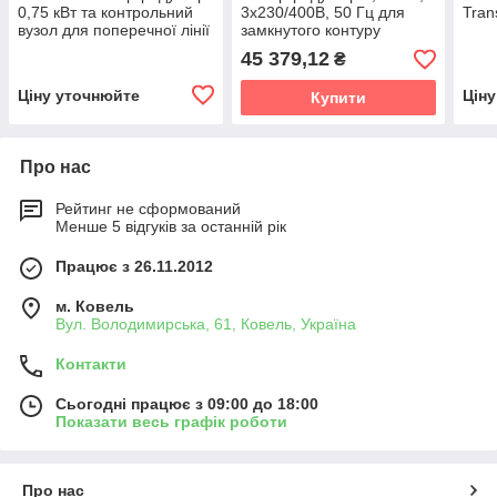
0,75 кВт та контрольний
3х230/400В, 50 Гц для
Tran
вузол для поперечної лінії
замкнутого контуру
Ø 75 мм
(обвідних кормоліній),
45 379,12
₴
Roxell
Ціну уточнюйте
Цін
Купити
Про нас
Рейтинг не сформований
Менше 5 відгуків за останній рік
Працює з 26.11.2012
м. Ковель
Вул. Володимирська, 61, Ковель, Україна
Контакти
Сьогодні працює з 09:00 до 18:00
Показати весь графік роботи
Про нас