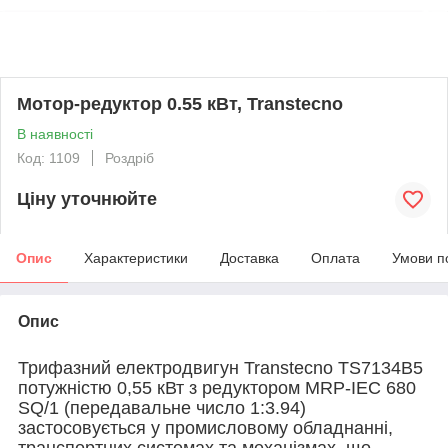
Мотор-редуктор 0.55 кВт, Transtecno
В наявності
Код: 1109
Роздріб
Ціну уточнюйте
Опис
Характеристики
Доставка
Оплата
Умови п
Опис
Трифазний електродвигун Transtecno TS7134B5
потужністю 0,55 кВт з редуктором MRP-IEC 680
SQ/1 (передавальне число 1:3.94)
застосовується у промисловому обладнанні,
транспортних системах та механізмах, що