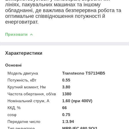
лініях, пакувальних машинах та іншому
обладнанні, де важлива безперервна робота та
оптимальне співвідношення потужності й
енерговитрат.
Приховати
Характеристики
Основні
Модель двигуна
Transtecno TS7134B5
Потужність, кВт
0.55
Крутний момент, Нм
3.80
Частота обертання, об/хв
1380
Номінальний струм, А
1.60 (при 400V)
ККД, %
66
cosφ
0.75
Передатне число
1:3.94
Тип редуктора
MRP-IEC 680 SQ/1