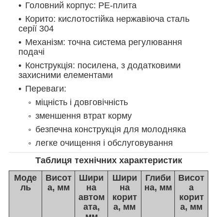
Головний корпус: PE-плита
Корито: кислотостійка нержавіюча сталь
серії 304
Механізм: точна система регулювання
подачі
Конструкція: посилена, з додатковими
захисними елементами
Переваги:
міцність і довговічність
зменшення втрат корму
безпечна конструкція для молодняка
легке очищення і обслуговування
Таблиця технічних характеристик
Моде
Висот
Шири
Шири
Глиби
Висот
ль
а, мм
на
на
на, мм
а
автом
корит
корит
ата,
а, мм
а, мм
мм