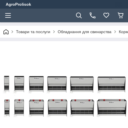
AgroProlisok
Товари та послуги
Обладнання для свинарства
Корм