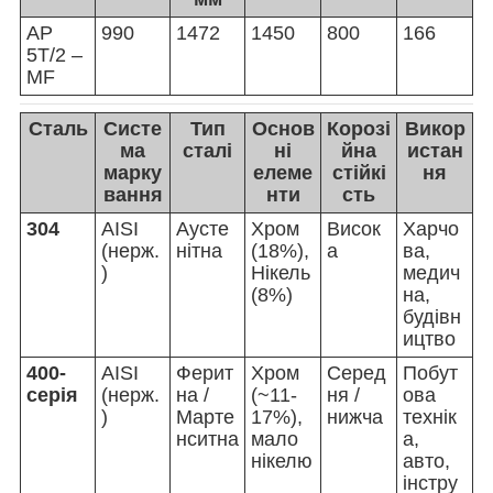
AP
990
1472
1450
800
166
5
T/2
–
MF
Сталь
Систе
Тип
Основ
Корозі
Викор
ма
сталі
ні
йна
истан
марку
елеме
стійкі
ня
вання
нти
сть
304
AISI
Аусте
Хром
Висок
Харчо
(нерж.
нітна
(18%),
а
ва,
)
Нікель
медич
(8%)
на,
будівн
ицтво
400-
AISI
Ферит
Хром
Серед
Побут
серія
(нерж.
на /
(~11-
ня /
ова
)
Марте
17%),
нижча
технік
нситна
мало
а,
нікелю
авто,
інстру