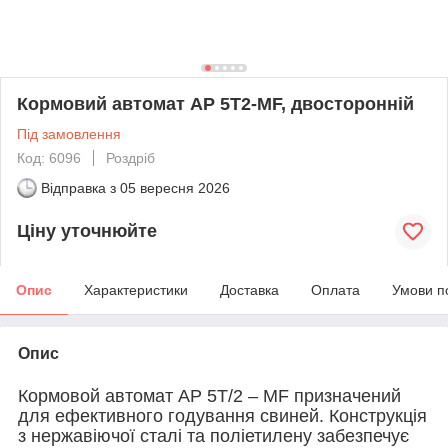
Кормовий автомат AP 5T2-MF, двосторонній
Під замовлення
Код: 6096
Роздріб
Відправка з
05 вересня 2026
Ціну уточнюйте
Опис
Характеристики
Доставка
Оплата
Умови п
Опис
Кормовой автомат AP 5
T/2
– MF призначений
для ефективного годування свиней. Конструкція
з нержавіючої сталі та поліетилену забезпечує