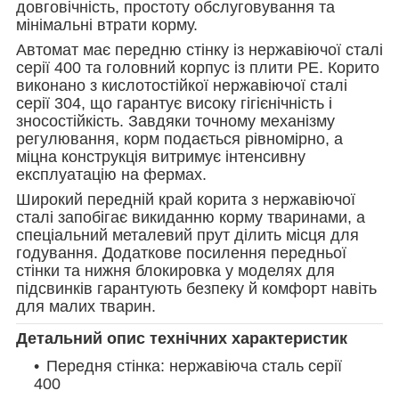
довговічність, простоту обслуговування та
мінімальні втрати корму.
Автомат має передню стінку із нержавіючої сталі
серії 400 та головний корпус із плити РE. Корито
виконано з кислотостійкої нержавіючої сталі
серії 304, що гарантує високу гігієнічність і
зносостійкість. Завдяки точному механізму
регулювання, корм подається рівномірно, а
міцна конструкція витримує інтенсивну
експлуатацію на фермах.
Широкий передній край корита з нержавіючої
сталі запобігає викиданню корму тваринами, а
спеціальний металевий прут ділить місця для
годування. Додаткове посилення передньої
стінки та нижня блокировка у моделях для
підсвинків гарантують безпеку й комфорт навіть
для малих тварин.
Детальний опис технічних характеристик
Передня стінка: нержавіюча сталь серії
400