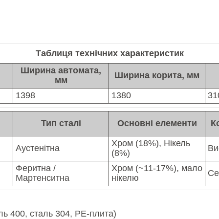
Таблиця технічних характеристик
Ширина автомата,
Ширина корита, мм
мм
1398
1380
31
Тип сталі
Основні елементи
К
Хром (18%), Нікель
Аустенітна
Ви
(8%)
Феритна /
Хром (~11-17%), мало
Се
Мартенситна
нікелю
ль 400, сталь 304, PE-плита)