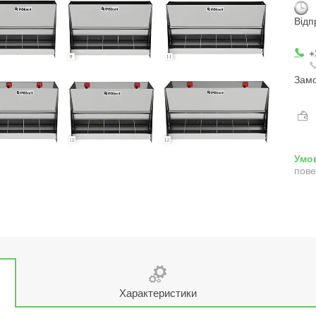
Відп
+

Замо
пове
Характеристики