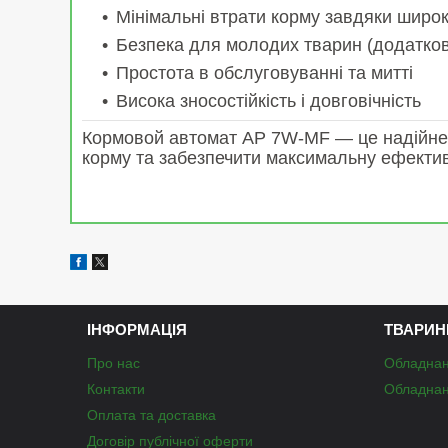
Мінімальні втрати корму завдяки широ
Безпека для молодих тварин (додатко
Простота в обслуговуванні та митті
Висока зносостійкість і довговічність
Кормовой автомат AP 7W
-MF — це надійне
корму та забезпечити максимальну ефектив
ІНФОРМАЦІЯ
ТВАРИН
Про нас
Обладнан
Контакти
Обладнан
Оплата та доставка
Договір публічної оферти