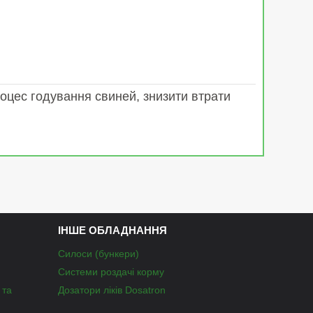
оцес годування свиней, знизити втрати
ІНШЕ ОБЛАДНАННЯ
Силоси (бункери)
Системи роздачі корму
 та
Дозатори ліків Dosatron