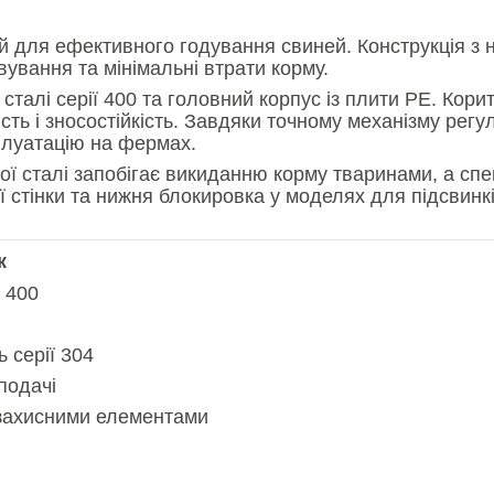
для ефективного годування свиней. Конструкція з н
вування та мінімальні втрати корму.
сталі серії 400 та головний корпус із плити РE. Кори
чність і зносостійкість. Завдяки точному механізму ре
плуатацію на фермах.
ї сталі запобігає викиданню корму тваринами, а спе
 стінки та нижня блокировка у моделях для підсвинкі
к
ї 400
 серії 304
подачі
 захисними елементами