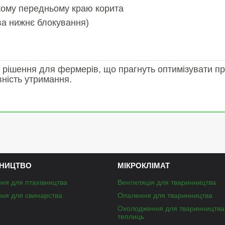
кому передньому краю корита
ва нижнє блокування)
 рішення для фермерів, що прагнуть оптимізувати пр
ність утримання.
НИЦТВО
МІКРОКЛІМАТ
ня для птахівництва
Вентиляція для тваринництва
ня для свинарства
Опалення для тваринництва
Охолодження для тваринництва
теплиць