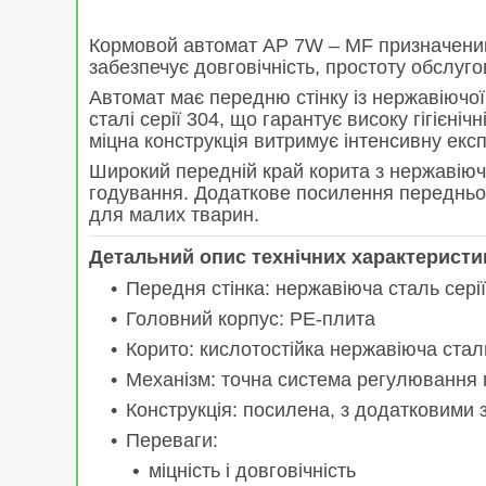
Кормовой автомат AP 7W – MF призначений 
забезпечує довговічність, простоту обслуго
Автомат має передню стінку із нержавіючої 
сталі серії 304, що гарантує високу гігієні
міцна конструкція витримує інтенсивну екс
Широкий передній край корита з нержавіючо
годування. Додаткове посилення передньої
для малих тварин.
Детальний опис технічних характеристи
Передня стінка: нержавіюча сталь сері
Головний корпус: PE-плита
Корито: кислотостійка нержавіюча сталь
Механізм: точна система регулювання 
Конструкція: посилена, з додатковими
Переваги:
міцність і довговічність