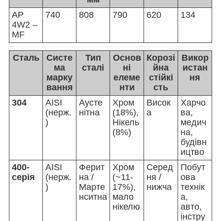
AP
740
808
790
620
134
4W2
–
MF
Сталь
Систе
Тип
Основ
Корозі
Викор
ма
сталі
ні
йна
истан
марку
елеме
стійкі
ня
вання
нти
сть
304
AISI
Аусте
Хром
Висок
Харчо
(нерж.
нітна
(18%),
а
ва,
)
Нікель
медич
(8%)
на,
будівн
ицтво
400-
AISI
Ферит
Хром
Серед
Побут
серія
(нерж.
на /
(~11-
ня /
ова
)
Марте
17%),
нижча
технік
нситна
мало
а,
нікелю
авто,
інстру