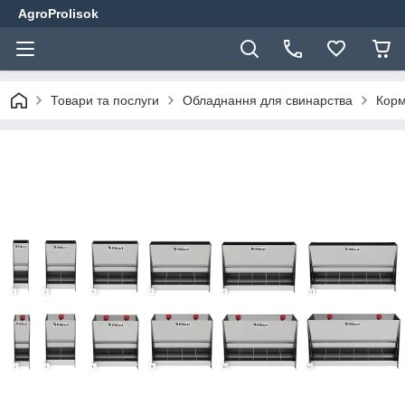
AgroProlisok
Товари та послуги
Обладнання для свинарства
Корм