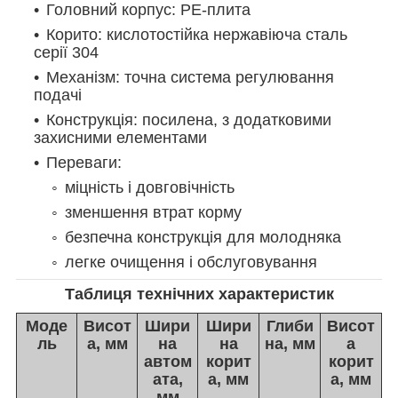
Головний корпус: PE-плита
Корито: кислотостійка нержавіюча сталь
серії 304
Механізм: точна система регулювання
подачі
Конструкція: посилена, з додатковими
захисними елементами
Переваги:
міцність і довговічність
зменшення втрат корму
безпечна конструкція для молодняка
легке очищення і обслуговування
Таблиця технічних характеристик
Моде
Висот
Шири
Шири
Глиби
Висот
ль
а, мм
на
на
на, мм
а
автом
корит
корит
ата,
а, мм
а, мм
мм