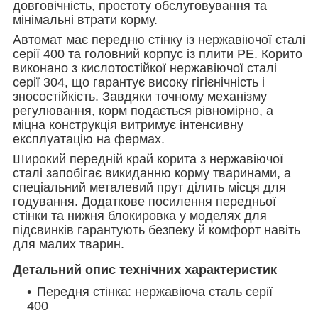
довговічність, простоту обслуговування та
мінімальні втрати корму.
Автомат має передню стінку із нержавіючої сталі
серії 400 та головний корпус із плити РE. Корито
виконано з кислотостійкої нержавіючої сталі
серії 304, що гарантує високу гігієнічність і
зносостійкість. Завдяки точному механізму
регулювання, корм подається рівномірно, а
міцна конструкція витримує інтенсивну
експлуатацію на фермах.
Широкий передній край корита з нержавіючої
сталі запобігає викиданню корму тваринами, а
спеціальний металевий прут ділить місця для
годування. Додаткове посилення передньої
стінки та нижня блокировка у моделях для
підсвинків гарантують безпеку й комфорт навіть
для малих тварин.
Детальний опис технічних характеристик
Передня стінка: нержавіюча сталь серії
400