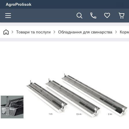
AgroProlisok
Товари та послуги
Обладнання для свинарства
Корм