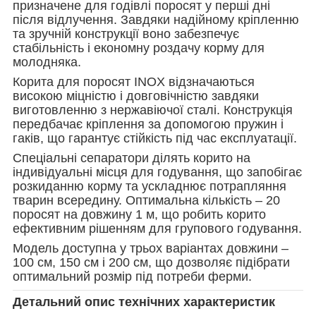
призначене для годівлі поросят у перші дні
після відлучення. Завдяки надійному кріпленню
та зручній конструкції воно забезпечує
стабільність і економну роздачу корму для
молодняка.
Корита для поросят INOX відзначаються
високою міцністю і довговічністю завдяки
виготовленню з нержавіючої сталі. Конструкція
передбачає кріплення за допомогою пружин і
гаків, що гарантує стійкість під час експлуатації.
Спеціальні сепаратори ділять корито на
індивідуальні місця для годування, що запобігає
розкиданню корму та ускладнює потрапляння
тварин всередину. Оптимальна кількість – 20
поросят на довжину 1 м, що робить корито
ефективним рішенням для групового годування.
Модель доступна у трьох варіантах довжини –
100 см, 150 см і 200 см, що дозволяє підібрати
оптимальний розмір під потреби ферми.
Детальний опис технічних характеристик