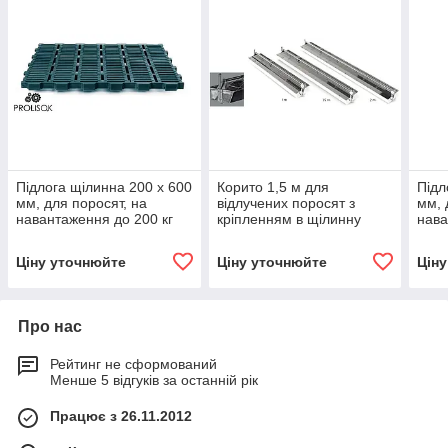
Підлога щілинна 200 x 600
Корито 1,5 м для
Підл
мм, для поросят, на
відлучених поросят з
мм, 
навантаження до 200 кг
кріпленням в щілинну
нава
на м²
підлогу, нержавіюча сталь
на м
Ціну уточнюйте
Ціну уточнюйте
Цін
Про нас
Рейтинг не сформований
Менше 5 відгуків за останній рік
Працює з 26.11.2012