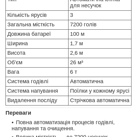
для несучок
Кількість ярусів
3
Загальна місткість
7200 голів
Довжина батареї
100 м
Ширина
1,7 м
Висота
2,6 м
Об’єм
26 м³
Вага
6 т
Система годівлі
Автоматична
Система напування
Поїлки у кожному ярусі
Видалення посліду
Стрічкова автоматична
Переваги
Повна автоматизація процесів годівлі,
напування та очищення.