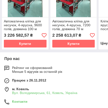
Автоматична клітка для
Автоматична клітка для
Кліт
несучок, 4-ярусна, 9600
несучок, 4-ярусна, 7200
ярус
голів, довжина 100 м
голів, довжина 70 м
посл
160 
3 226 582,57
2 258 613,07
₴
₴
1600
Цін
Купити
Купити
Про нас
Рейтинг не сформований
Менше 5 відгуків за останній рік
Працює з 26.11.2012
м. Ковель
Вул. Володимирська, 61, Ковель, Україна
Контакти