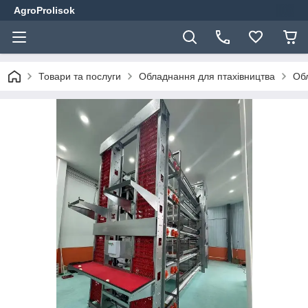
AgroProlisok
Товари та послуги
Обладнання для птахівництва
Обл