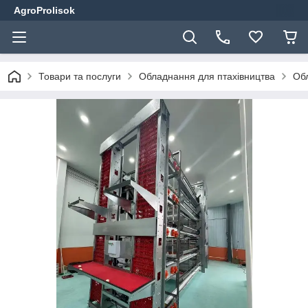
AgroProlisok
Товари та послуги
Обладнання для птахівництва
Обл