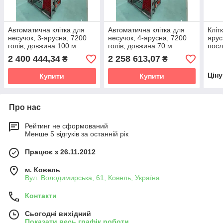
Автоматична клітка для
Автоматична клітка для
Кліт
несучок, 3-ярусна, 7200
несучок, 4-ярусна, 7200
ярус
голів, довжина 100 м
голів, довжина 70 м
посл
160 
2 400 444,34
2 258 613,07
₴
₴
1600
Цін
Купити
Купити
Про нас
Рейтинг не сформований
Менше 5 відгуків за останній рік
Працює з 26.11.2012
м. Ковель
Вул. Володимирська, 61, Ковель, Україна
Контакти
Сьогодні вихідний
Показати весь графік роботи