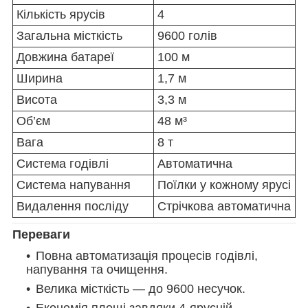
Кількість ярусів
4
Загальна місткість
9600 голів
Довжина батареї
100 м
Ширина
1,7 м
Висота
3,3 м
Об’єм
48 м³
Вага
8 т
Система годівлі
Автоматична
Система напування
Поїлки у кожному ярусі
Видалення посліду
Стрічкова автоматична
Переваги
Повна автоматизація процесів годівлі,
напування та очищення.
Велика місткість — до 9600 несучок.