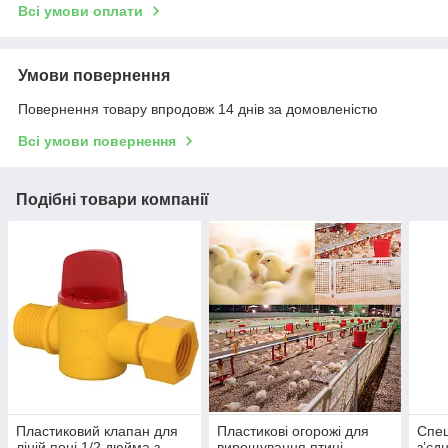
Всі умови оплати
Умови повернення
Повернення товару впродовж 14 днів за домовленістю
Всі умови повернення
Подібні товари компанії
Пластиковий клапан для
Пластикові огорожі для
Спец
ліній поні 1/2 дюйма з
вирощування птиці
з’єд