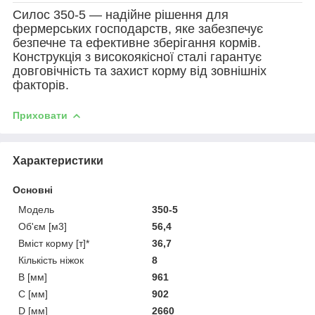
Силос 350-5 — надійне рішення для
фермерських господарств, яке забезпечує
безпечне та ефективне зберігання кормів.
Конструкція з високоякісної сталі гарантує
довговічність та захист корму від зовнішніх
факторів.
Приховати
Характеристики
Основні
Модель
350-5
Об'єм [м3]
56,4
Вміст корму [т]*
36,7
Кількість ніжок
8
B [мм]
961
C [мм]
902
D [мм]
2660