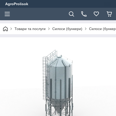
AgroProlisok
Товари та послуги
Силоси (бункери)
Силоси (бункери