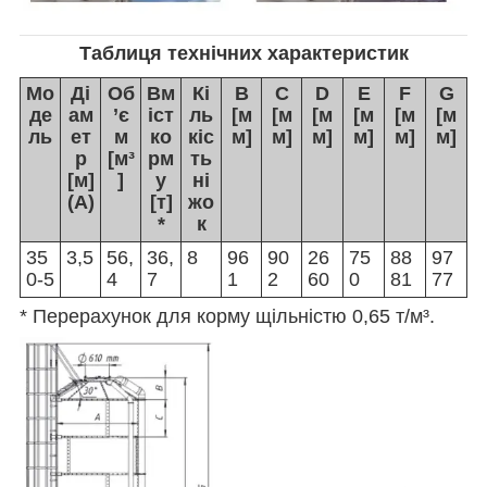
Таблиця технічних характеристик
Мо
Ді
Об
Вм
Кі
B
C
D
E
F
G
де
ам
’є
іст
ль
[м
[м
[м
[м
[м
[м
ль
ет
м
ко
кіс
м]
м]
м]
м]
м]
м]
р
[м³
рм
ть
[м]
]
у
ні
(A)
[т]
жо
*
к
35
3,5
56,
36,
8
96
90
26
75
88
97
0-5
4
7
1
2
60
0
81
77
* Перерахунок для корму щільністю 0,65 т/м³.