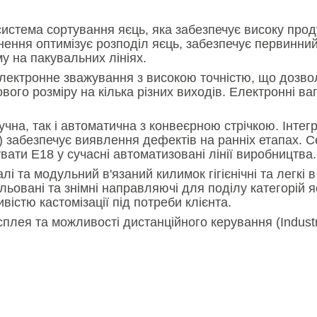
истема сортування яєць, яка забезпечує високу продук
ення оптимізує розподіл яєць, забезпечує первинний
му на пакувальних лініях.
ектронне зважування з високою точністю, що дозвол
ого розміру на кілька різних виходів. Електронні ваг
на, так і автоматична з конвеєрною стрічкою. Інтег
 забезпечує виявлення дефектів на ранніх етапах. С
увати E18 у сучасні автоматизовані лінії виробництва.
лі та модульний в'язаний килимок гігієнічні та легкі 
льовані та знімні направляючі для поділу категорій я
вістю кастомізації під потреби клієнта.
лея та можливості дистанційного керування (Industry