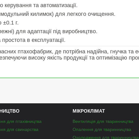
го керування та автоматизації.
ь, модульний килимок) для легкого очищення.
 ±0.1 г.
лежні) для адаптації під виробництво.
 простота в експлуатації.
часних птахофабрик, де потрібна надійна, гнучка та 
зпечуючи високу якість продукції та оптимізацію про
НИЦТВО
МІКРОКЛІМАТ
ня для птахівництва
Вентиляція для тваринництва
ня для свинарства
Опалення для тваринництва
Охолодження для тваринництва