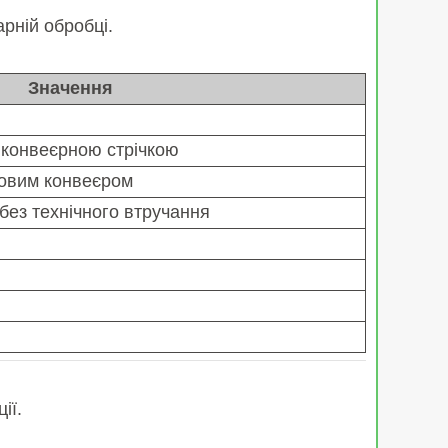
рній обробці.
Значення
 конвеєрною стрічкою
овим конвеєром
 без технічного втручання
ії.