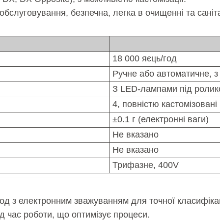
бслуговування, безпечна, легка в очищенні та саніта
18 000 яєць/год
Ручне або автоматичне, з
З LED-лампами під ролик
4, повністю кастомізовані
±0.1 г (електронні ваги)
Не вказано
Не вказано
Трифазне, 400V
год з електронним зважуванням для точної класифікац
ід час роботи, що оптимізує процеси.