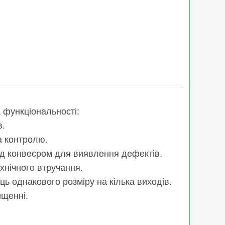
а функціональності:
в.
а контролю.
ід конвеєром для виявлення дефектів.
ехнічного втручання.
ць однакового розміру на кілька виходів.
ищенні.