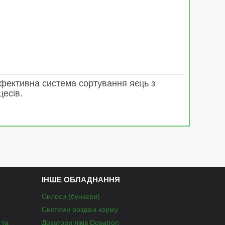
ефективна система сортування яєць з
цесів.
ІНШЕ ОБЛАДНАННЯ
Силоси (бункери)
Системи роздачі корму
 та
Дозатори ліків Dosatron