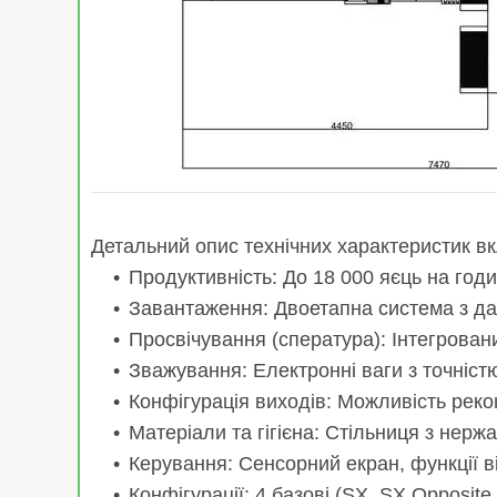
Детальний опис технічних характеристик вк
Продуктивність: До 18 000 яєць на год
Завантаження: Двоетапна система з да
Просвічування (спература): Інтегрова
Зважування: Електронні ваги з точністю 
Конфігурація виходів: Можливість рекон
Матеріали та гігієна: Стільниця з нерж
Керування: Сенсорний екран, функції ві
Конфігурації: 4 базові (SX, SX Opposite