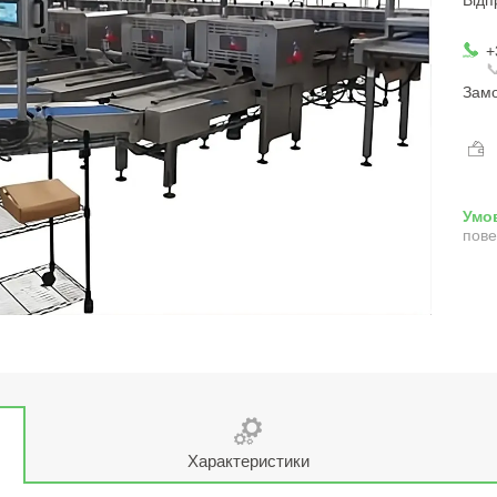
+

Замо
пове
Характеристики