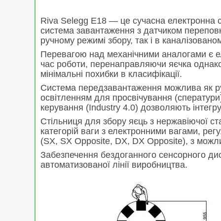
Riva Selegg E18 — це сучасна електронна с
система завантаження з датчиком переповн
ручному режимі збору, так і в каналізовано
Перевагою над механічними аналогами є ел
час роботи, перенаправляючи яєчка однаков
мінімальні похибки в класифікації.
Система передзавантаження можлива як руч
освітленням для просвічування (сператури)
керування (Industry 4.0) дозволяють інтегр
Стільниця для збору яєць з нержавіючої ста
категорій ваги з електронними вагами, регу
(SX, SX Opposite, DX, DX Opposite), з можли
Забезпечення бездоганного сенсорного дисп
автоматизованої лінії виробництва.