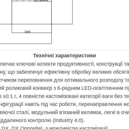
Технічні характеристики
лючає ключові аспекти продуктивності, конструкції т
ину, що забезпечує ефективну обробку великих обсягі
тчиком переповнення для оптимального розподілу т
ний роликовий конвеєр з 6-рядним LED-освітленням п
±0.1 г, 4 повністю кастомізовані категорії ваги без т
фігурації навіть під час роботи, перенаправлення яє
авіючої сталі, модульний в'язаний килимок, легкі в оч
ддаленого контролю (Industry 4.0).
, DX, DX Opposite), з можливістю кастомізації.