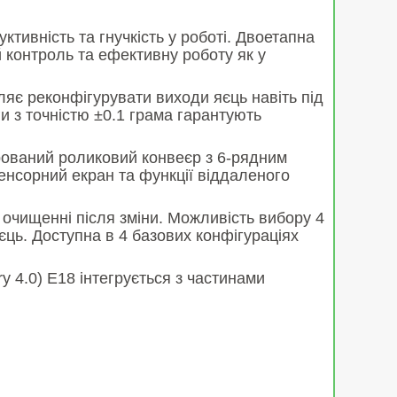
тивність та гнучкість у роботі. Двоетапна
 контроль та ефективну роботу як у
яє реконфігурувати виходи яєць навіть під
и з точністю ±0.1 грама гарантують
рований роликовий конвеєр з 6-рядним
енсорний екран та функції віддаленого
в очищенні після зміни. Можливість вибору 4
єць. Доступна в 4 базових конфігураціях
 4.0) E18 інтегрується з частинами