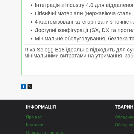
Інтеграція з Industry 4.0 для віддалено
Гігієнічні матеріали (нержавіюча стал
4 кастомізовані категорії ваги з точністю
Доступні конфігурації (SX, DX та проти
Мінімальне обслуговування, безпека та
Riva Selegg E18 ідеально підходить для су
мінімальними витратами на утримання, забе
ІНФОРМАЦІЯ
ТВАРИН
Про нас
Обладнан
Контакти
Обладнан
Оплата та доставка