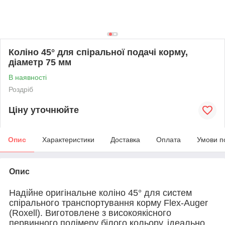
Коліно 45° для спіральної подачі корму,
діаметр 75 мм
В наявності
Роздріб
Ціну уточнюйте
Опис
Характеристики
Доставка
Оплата
Умови п
Опис
Надійне оригінальне коліно 45° для систем
спірального транспортування корму Flex-Auger
(Roxell). Виготовлене з високоякісного
первинного полімеру білого кольору, ідеально