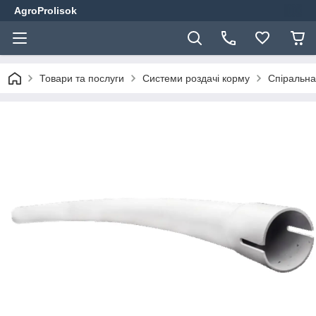
AgroProlisok
Товари та послуги
Системи роздачі корму
Спіральна