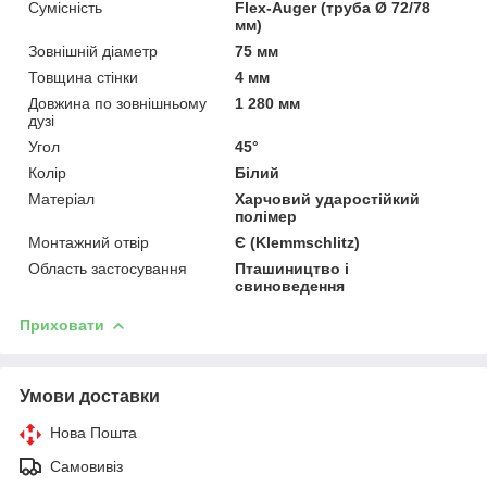
Сумісність
Flex-Auger (труба Ø 72/78
мм)
Зовнішній діаметр
75 мм
Товщина стінки
4 мм
Довжина по зовнішньому
1 280 мм
дузі
Угол
45°
Колір
Білий
Матеріал
Харчовий ударостійкий
полімер
Монтажний отвір
Є (Klemmschlitz)
Область застосування
Пташиництво і
свиноведення
Приховати
Умови доставки
Нова Пошта
Самовивіз