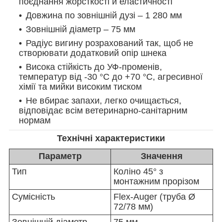
поєднання жорсткості й еластичності
Довжина по зовнішній дузі – 1 280 мм
Зовнішній діаметр – 75 мм
Радіус вигину розрахований так, щоб не
створювати додатковий опір шнека
Висока стійкість до УФ-променів,
температур від -30 °C до +70 °C, агресивної
хімії та мийки високим тиском
Не вбирає запахи, легко очищається,
відповідає всім ветеринарно-санітарним
нормам
Технічні характеристики
Параметр
Значення
Тип
Коліно 45° з
монтажним прорізом
Сумісність
Flex-Auger (труба Ø
72/78 мм)