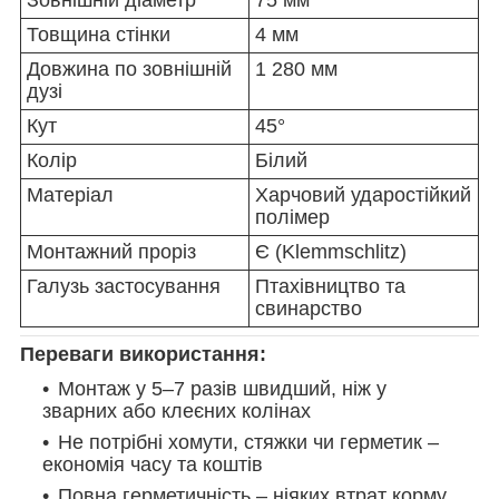
Зовнішній діаметр
75 мм
Товщина стінки
4 мм
Довжина по зовнішній
1 280 мм
дузі
Кут
45°
Колір
Білий
Матеріал
Харчовий ударостійкий
полімер
Монтажний проріз
Є (Klemmschlitz)
Галузь застосування
Птахівництво та
свинарство
Переваги використання:
Монтаж у 5–7 разів швидший, ніж у
зварних або клеєних колінах
Не потрібні хомути, стяжки чи герметик –
економія часу та коштів
Повна герметичність – ніяких втрат корму