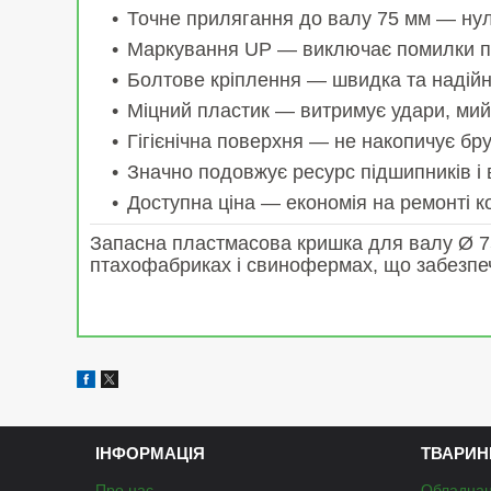
Точне прилягання до валу 75 мм — нул
Маркування UP — виключає помилки п
Болтове кріплення — швидка та надійн
Міцний пластик — витримує удари, мийк
Гігієнічна поверхня — не накопичує бр
Значно подовжує ресурс підшипників і 
Доступна ціна — економія на ремонті к
Запасна пластмасова кришка для валу Ø 7
птахофабриках і свинофермах, що забезпечує
ІНФОРМАЦІЯ
ТВАРИН
Про нас
Обладнан