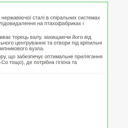
 нержавіючої сталі в спіральних системах
слідовидалення на птахофабриках і
риває торець валу, захищаючи його від
льного центрування та отвори під кріпильні
шипникового вузла.
ору, що забезпечує оптимальне прилягання
-Co тощо), де потрібна гігієна та