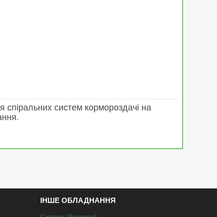
я спіральних систем кормороздачі на
ання.
ІНШЕ ОБЛАДНАННЯ
Силоси (бункери)