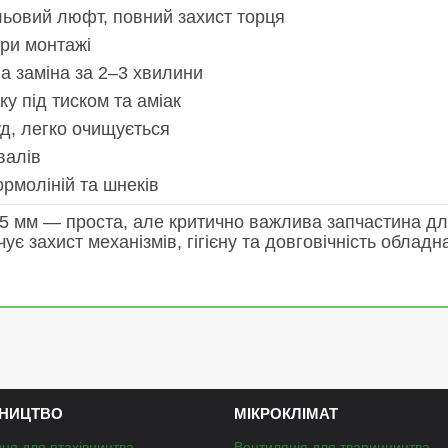
ьовий люфт, повний захист торця
ри монтажі
а заміна за 2–3 хвилини
у під тиском та аміак
уд, легко очищується
валів
ормоліній та шнеків
5 мм — проста, але критично важлива запчастина дл
 захист механізмів, гігієну та довговічність обладн
НИЦТВО
МІКРОКЛІМАТ
ня для птахівництва
Вентиляція для тваринництва