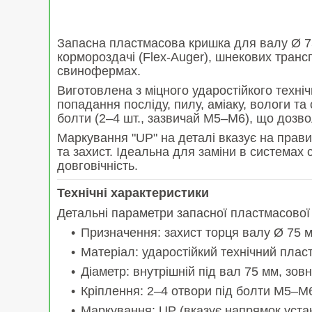
Запасна пластмасова кришка для валу Ø 75
кормороздачі (Flex-Auger), шнекових тран
свинофермах.
Виготовлена з міцного ударостійкого техні
попадання посліду, пилу, аміаку, вологи та
болти (2–4 шт., зазвичай М5–М6), що дозво
Маркування "UP" на деталі вказує на прав
та захист. Ідеальна для заміни в системах с
довговічність.
Технічні характеристики
Детальні параметри запасної пластмасової
Призначення: захист торця валу Ø 75 м
Матеріал: ударостійкий технічний пласт
Діаметр: внутрішній під вал 75 мм, зов
Кріплення: 2–4 отвори під болти М5–М
Маркування: UP (вказує напрямок уста