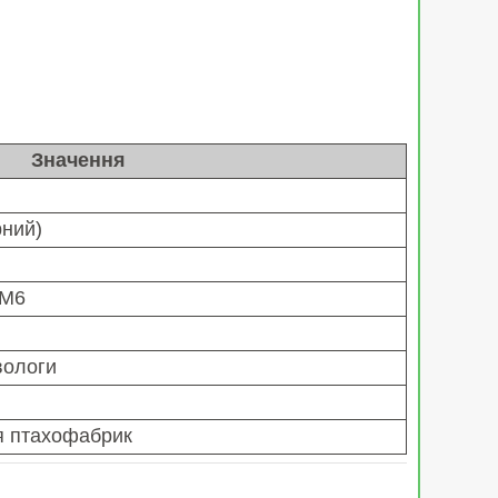
Значення
рний)
–М6
 вологи
я птахофабрик