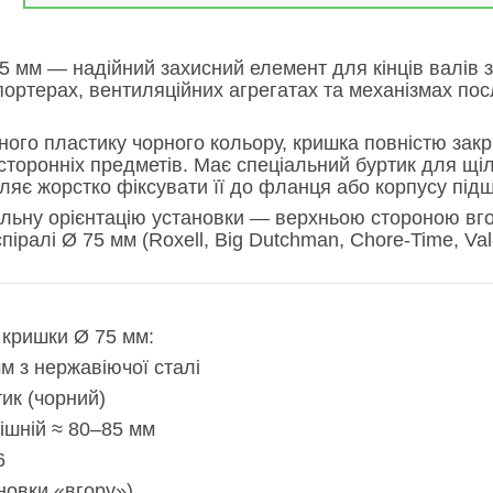
 мм — надійний захисний елемент для кінців валів з
спортерах, вентиляційних агрегатах та механізмах по
чного пластику чорного кольору, кришка повністю зак
 сторонніх предметів. Має спеціальний буртик для щі
ляє жорстко фіксувати її до фланця або корпусу під
ильну орієнтацію установки — верхньою стороною вг
піралі Ø 75 мм (Roxell, Big Dutchman, Chore-Time, Val
 кришки Ø 75 мм:
м з нержавіючої сталі
ик (чорний)
нішній ≈ 80–85 мм
6
новки «вгору»)