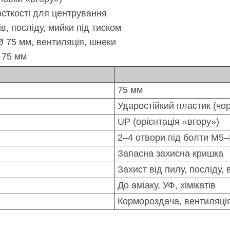
рсткості для центрування
ів, посліду, мийки під тиском
Ø 75 мм, вентиляція, шнеки
и 75 мм
75 мм
Ударостійкий пластик (чо
UP (орієнтація «вгору»)
2–4 отвори під болти М5
Запасна захисна кришка
Захист від пилу, посліду,
До аміаку, УФ, хімікатів
Кормороздача, вентиляці