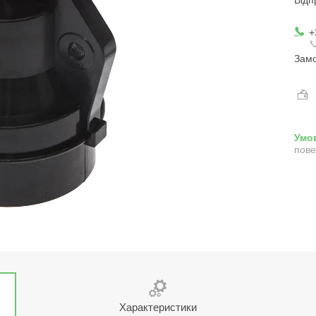
+

Замо
пове
Характеристики