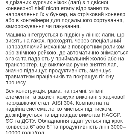
відрізаних курячих ніжок (лап) з підвісної
конвеєрної лінії після етапу відрізання та
направлення їх у бункер, на стрічковий конвеєр
або в контейнери для подальшого сортування,
заморожування чи пакування.
Машина інтегрується в підвісну лінію: лапи, що
висять на гаках, проходять через спеціальний
направляючий механізм з поворотним роликом
або знімною рейкою, де автоматично знімаються
з гака та падають у приймальний жолоб або на
транспортер. Це виключає ручне зняття лап,
значно підвищує продуктивність, зменшує
травматизм працівників та покращує гігієну
процесу.
Вся конструкція, рама, напрямні, знімні
елементи та захисні кожухи виконані з харчової
нержавіючої сталі AISI 304. Компактна та
надійна система легко миється під тиском,
дезінфікується та відповідає вимогам HACCP,
ЄС та ДСТУ. Обладнання адаптується під крок
конвеєра 6" або 8" та продуктивність лінії 3000–
10000 голів/год.