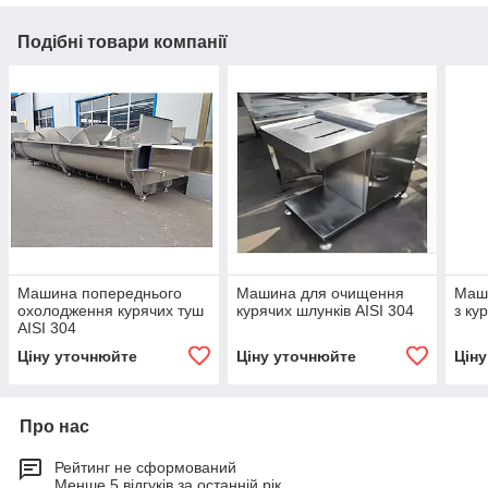
Подібні товари компанії
Машина попереднього
Машина для очищення
Маши
охолодження курячих туш
курячих шлунків AISI 304
з ку
AISI 304
Ціну уточнюйте
Ціну уточнюйте
Цін
Про нас
Рейтинг не сформований
Менше 5 відгуків за останній рік