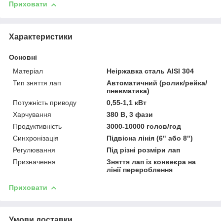
Приховати
Характеристики
Основні
Матеріал
Неіржавка сталь AISI 304
Тип зняття лап
Автоматичний (ролик/рейка/
пневматика)
Потужність приводу
0,55-1,1 кВт
Харчування
380 В, 3 фази
Продуктивність
3000-10000 голов/год
Синхронізація
Підвісна лінія (6" або 8")
Регулювання
Під різні розміри лап
Призначення
Зняття лап із конвеєра на
лінії перероблення
Приховати
Умови доставки