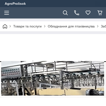
AgroProlisok
Товари та послуги
Обладнання для птахівництва
Заб