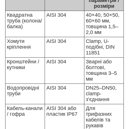
параметри /
розміри
Квадратна
AISI 304
40×40, 50×50,
труба (колона/
60×60 мм,
балка)
товщина 1,5–
2,0 мм
Хомути
AISI 304
Clamp, U-
кріплення
подібні, DIN
11851
Кронштейни /
AISI 304
Зварні або
кутники
болтові,
товщина 3–5
мм
Водопровідні
AISI 304
DN25–DN50,
труби
clamp-
з’єднання
Кабель-канали
AISI 304 або
Для
/ гофра
пластик IP67
трифазних
кабелів та
рукавів