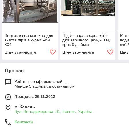
Вертикальна машина для
Підвісна конвеєрна лінія
Мате
зняття пір’я з курей AISI
для забійного цеху, 40 м,
води
304
крок 6 дюймів
забі
птах
Ціну уточнюйте
Ціну уточнюйте
Цін
Про нас
Рейтинг не сформований
Менше 5 відгуків за останній рік
Працює з 26.11.2012
м. Ковель
Вул. Володимирська, 61, Ковель, Україна
Контакти