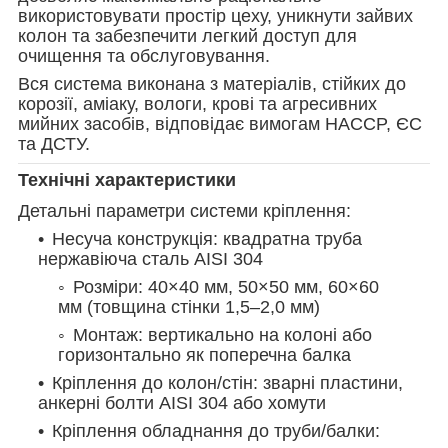
використовувати простір цеху, уникнути зайвих
колон та забезпечити легкий доступ для
очищення та обслуговування.
Вся система виконана з матеріалів, стійких до
корозії, аміаку, вологи, крові та агресивних
мийних засобів, відповідає вимогам HACCP, ЄС
та ДСТУ.
Технічні характеристики
Детальні параметри системи кріплення:
Несуча конструкція: квадратна труба
нержавіюча сталь AISI 304
Розміри: 40×40 мм, 50×50 мм, 60×60
мм (товщина стінки 1,5–2,0 мм)
Монтаж: вертикально на колоні або
горизонтально як поперечна балка
Кріплення до колон/стін: зварні пластини,
анкерні болти AISI 304 або хомути
Кріплення обладнання до труби/балки: