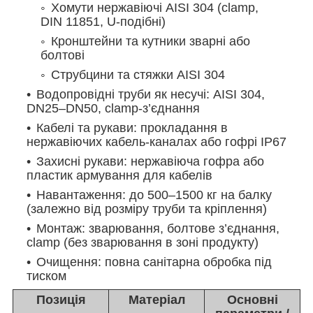
Хомути нержавіючі AISI 304 (clamp,
DIN 11851, U-подібні)
Кронштейни та кутники зварні або
болтові
Струбцини та стяжки AISI 304
Водопровідні труби як несучі: AISI 304,
DN25–DN50, clamp-з’єднання
Кабелі та рукави: прокладання в
нержавіючих кабель-каналах або гофрі IP67
Захисні рукави: нержавіюча гофра або
пластик армування для кабелів
Навантаження: до 500–1500 кг на балку
(залежно від розміру труби та кріплення)
Монтаж: зварювання, болтове з’єднання,
clamp (без зварювання в зоні продукту)
Очищення: повна санітарна обробка під
тиском
Позиція
Матеріал
Основні