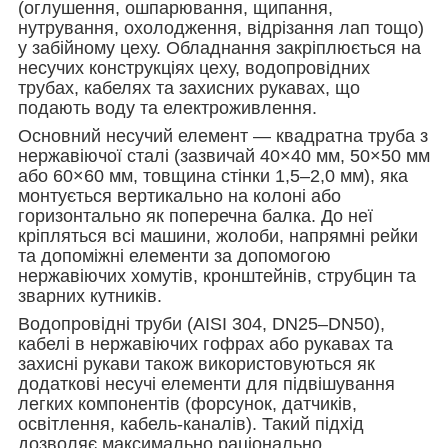
(оглушення, ошпарювання, щипання,
нутрування, охолодження, відрізання лап тощо)
у забійному цеху. Обладнання закріплюється на
несучих конструкціях цеху, водопровідних
трубах, кабелях та захисних рукавах, що
подають воду та електроживлення.
Основний несучий елемент — квадратна труба з
нержавіючої сталі (зазвичай 40×40 мм, 50×50 мм
або 60×60 мм, товщина стінки 1,5–2,0 мм), яка
монтується вертикально на колоні або
горизонтально як поперечна балка. До неї
кріпляться всі машини, жолоби, напрямні рейки
та допоміжні елементи за допомогою
нержавіючих хомутів, кронштейнів, струбцин та
зварних кутників.
Водопровідні труби (AISI 304, DN25–DN50),
кабелі в нержавіючих гофрах або рукавах та
захисні рукави також використовуються як
додаткові несучі елементи для підвішування
легких компонентів (форсунок, датчиків,
освітлення, кабель-каналів). Такий підхід
дозволяє максимально раціонально