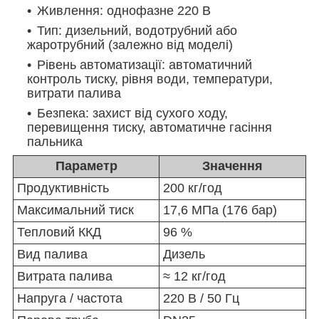
Живлення: однофазне 220 В
Тип: дизельний, водотрубний або
жаротрубний (залежно від моделі)
Рівень автоматизації: автоматичний
контроль тиску, рівня води, температури,
витрати палива
Безпека: захист від сухого ходу,
перевищення тиску, автоматичне гасіння
пальника
Параметр
Значення
Продуктивність
200 кг/год
Максимальний тиск
17,6 МПа (176 бар)
Тепловий ККД
96 %
Вид палива
Дизель
Витрата палива
≈ 12 кг/год
Напруга / частота
220 В / 50 Гц