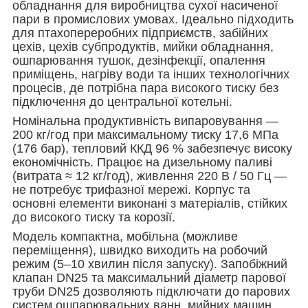
обладнання для виробництва сухої насиченої
пари в промислових умовах. Ідеально підходить
для птахопереробних підприємств, забійних
цехів, цехів субпродуктів, мийки обладнання,
ошпарювання тушок, дезінфекції, опалення
приміщень, нагріву води та інших технологічних
процесів, де потрібна пара високого тиску без
підключення до центральної котельні.
Номінальна продуктивність випаровування —
200 кг/год при максимальному тиску 17,6 МПа
(176 бар), тепловий ККД 96 % забезпечує високу
економічність. Працює на дизельному паливі
(витрата ≈ 12 кг/год), живлення 220 В / 50 Гц —
не потребує трифазної мережі. Корпус та
основні елементи виконані з матеріалів, стійких
до високого тиску та корозії.
Модель компактна, мобільна (можливе
переміщення), швидко виходить на робочий
режим (5–10 хвилин після запуску). Запобіжний
клапан DN25 та максимальний діаметр парової
труби DN25 дозволяють підключати до парових
систем ошпарювальних ванн, мийних машин,