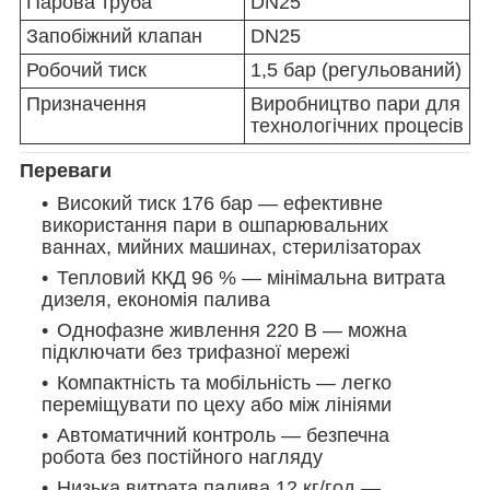
Парова труба
DN25
Запобіжний клапан
DN25
Робочий тиск
1,5 бар (регульований)
Призначення
Виробництво пари для
технологічних процесів
Переваги
Високий тиск 176 бар — ефективне
використання пари в ошпарювальних
ваннах, мийних машинах, стерилізаторах
Тепловий ККД 96 % — мінімальна витрата
дизеля, економія палива
Однофазне живлення 220 В — можна
підключати без трифазної мережі
Компактність та мобільність — легко
переміщувати по цеху або між лініями
Автоматичний контроль — безпечна
робота без постійного нагляду
Низька витрата палива 12 кг/год —