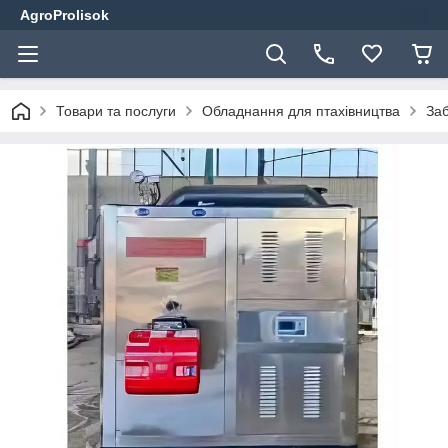
AgroProlisok
Товари та послуги
Обладнання для птахівництва
Заб