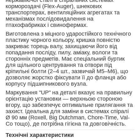
кормороздачі (Flex-Auger), шнекових
транспортерах, вентиляційних агрегатах та
механізмах послідовидалення на
птахофабриках і свинофермах.
Виготовлена з міцного ударостійкого технічного
пластику чорного кольору, кришка повністю
закриває торець валу, захищаючи його від
попадання посліду, пилу, аміаку, вологи та
сторонніх предметів. Має спеціальний буртик
для щільного центрування та отвори під
кріпильні болти (2–4 шт., зазвичай М5–М6), що
дозволяє жорстко фіксувати її до фланця або
корпусу підшипникового вузла.
Маркування "UP" на деталі вказує на правильну
орієнтацію установки — верхньою стороною
вгору, що забезпечує оптимальне прилягання та
захист. Ідеальна для заміни в системах спіралі
Ø 90 мм (Roxell, Big Dutchman, Chore-Time, Val-
Co тощо), де потрібна гігієна та довговічність.
Технічні характеристики