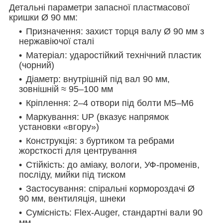
Детальні параметри запасної пластмасової
кришки Ø 90 мм:
Призначення: захист торця валу Ø 90 мм з
нержавіючої сталі
Матеріал: ударостійкий технічний пластик
(чорний)
Діаметр: внутрішній під вал 90 мм,
зовнішній ≈ 95–100 мм
Кріплення: 2–4 отвори під болти М5–М6
Маркування: UP (вказує напрямок
установки «вгору»)
Конструкція: з буртиком та ребрами
жорсткості для центрування
Стійкість: до аміаку, вологи, УФ-променів,
посліду, мийки під тиском
Застосування: спіральні кормороздачі Ø
90 мм, вентиляція, шнеки
Сумісність: Flex-Auger, стандартні вали 90
мм