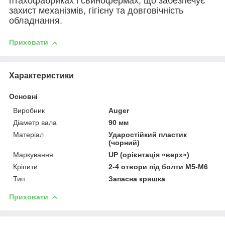
птахофабриках і свинофермах, що забезпечує
захист механізмів, гігієну та довговічність
обладнання.
Приховати
Характеристики
Основні
Виробник
Auger
Діаметр вала
90 мм
Матеріал
Ударостійкий пластик
(чорний)
Маркування
UP (орієнтація «верх»)
Кріпити
2-4 отвори під болти М5-М6
Тип
Запасна кришка
Приховати