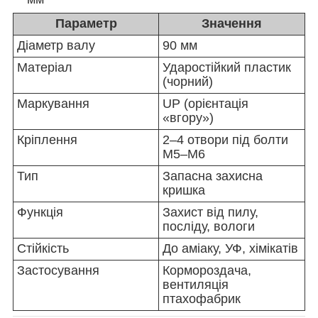
Параметр
Значення
Діаметр валу
90 мм
Матеріал
Ударостійкий пластик
(чорний)
Маркування
UP (орієнтація
«вгору»)
Кріплення
2–4 отвори під болти
М5–М6
Тип
Запасна захисна
кришка
Функція
Захист від пилу,
посліду, вологи
Стійкість
До аміаку, УФ, хімікатів
Застосування
Кормороздача,
вентиляція
птахофабрик