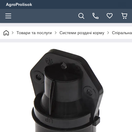
AgroProlisok
Товари та послуги
Системи роздачі корму
Спіральна