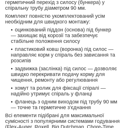
герметичний перехід з силосу (бункера) у
спіральну трубу діаметром
90
мм.
Комплект повністю укомплектований усім
необхідним для швидкого монтажу:
оцинкований піддон (основа) під бункер
— захищає від корозії та забезпечує
стабільне положення силосу
пластиковий ковш (воронка) під силос —
направляє корм у спіраль без зависання та
розсипів
задвижка (заслінка) під силос — дозволяє
швидко перекривати подачу корму для
чищення, ремонту або регулювання
хомут та ролик для фіксації спіралі —
надійно утримує спіраль у фланці
фланець з одним виходом під трубу
90
мм
— точне та герметичне з’єднання
Всі елементи підібрані для максимальної
сумісності з популярними системами годування
(Flex-Auger, Roxell, Big Dutchman, Chore-Time