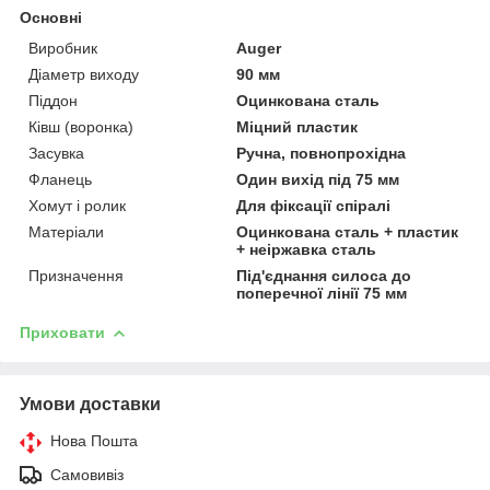
Основні
Виробник
Auger
Діаметр виходу
90 мм
Піддон
Оцинкована сталь
Ківш (воронка)
Міцний пластик
Засувка
Ручна, повнопрохідна
Фланець
Один вихід під 75 мм
Хомут і ролик
Для фіксації спіралі
Матеріали
Оцинкована сталь + пластик
+ неіржавка сталь
Призначення
Під'єднання силоса до
поперечної лінії 75 мм
Приховати
Умови доставки
Нова Пошта
Самовивіз