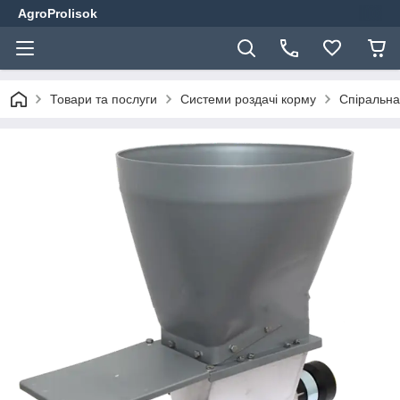
AgroProlisok
Товари та послуги
Системи роздачі корму
Спіральна