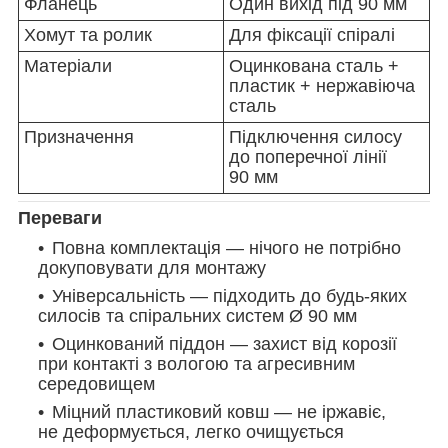
Фланець
Один вихід під
90
мм
Хомут та ролик
Для фіксації спіралі
Матеріали
Оцинкована сталь +
пластик + нержавіюча
сталь
Призначення
Підключення силосу
до поперечної лінії
90
мм
Переваги
Повна комплектація — нічого не потрібно
докуповувати для монтажу
Універсальність — підходить до будь-яких
силосів та спіральних систем Ø
90
мм
Оцинкований піддон — захист від корозії
при контакті з вологою та агресивним
середовищем
Міцний пластиковий ковш — не іржавіє,
не деформується, легко очищується