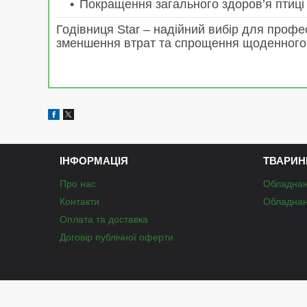
Покращення загального здоров’я птиці 
Годівниця Star
– надійний вибір для професі
зменшення втрат та спрощення щоденного
ІНФОРМАЦІЯ
ТВАРИН
Про нас
Обладнан
Контакти
Обладнан
Оплата та доставка
Договір публічної оферти