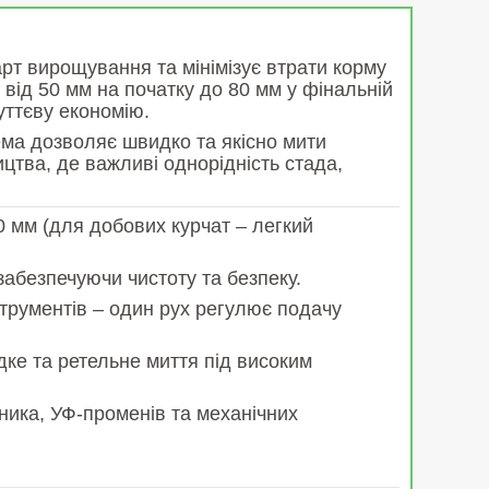
арт вирощування та мінімізує втрати корму
у від 50 мм на початку до 80 мм у фінальній
уттєву економію.
ема дозволяє швидко та якісно мити
цтва, де важливі однорідність стада,
 мм (для добових курчат – легкий
абезпечуючи чистоту та безпеку.
трументів – один рух регулює подачу
ке та ретельне миття під високим
ника, УФ-променів та механічних