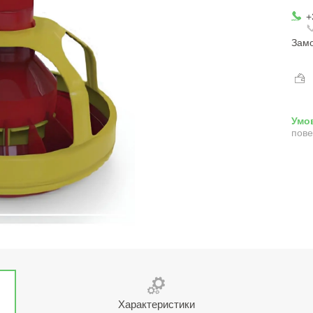
+

Замо
пове
Характеристики