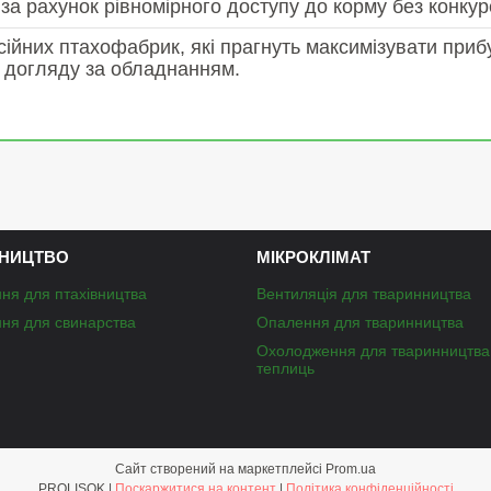
за рахунок рівномірного доступу до корму без конкуре
йних птахофабрик, які прагнуть максимізувати прибутк
 догляду за обладнанням.
НИЦТВО
МІКРОКЛІМАТ
ня для птахівництва
Вентиляція для тваринництва
ня для свинарства
Опалення для тваринництва
Охолодження для тваринництва
теплиць
Сайт створений на маркетплейсі
Prom.ua
PROLISOK |
Поскаржитися на контент
|
Політика конфіденційності