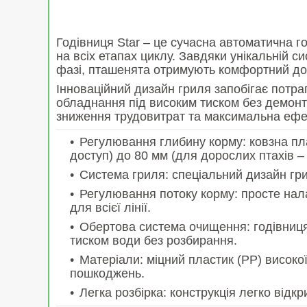
Годівниця Star – це сучасна автоматична г
на всіх етапах циклу. Завдяки унікальній с
фазі, пташенята отримують комфортний дост
Інноваційний дизайн гриля запобігає потра
обладнання під високим тиском без демонт
зниження трудовитрат та максимальна ефек
Регулювання глибину корму: ковзна пл
доступ) до 80 мм (для дорослих птахів –
Система гриля: спеціальний дизайн гр
Регулювання потоку корму: просте нал
для всієї лінії.
Обертова система очищення: годівниця
тиском води без розбирання.
Матеріали: міцний пластик (PP) високо
пошкоджень.
Легка розбірка: конструкція легко від