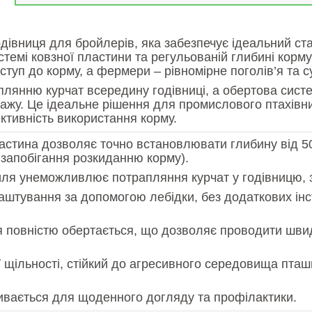
одівниця для бройлерів, яка забезпечує ідеальний ст
истемі ковзної пластини та регульованій глибині корм
уп до корму, а фермери – рівномірне поголів’я та с
плянню курчат всередину годівниці, а обертова сист
ажу. Це ідеальне рішення для промислового птахівни
тивність використання корму.
астина дозволяє точно встановлювати глибину від 50
 запобігання розкиданню корму).
иля унеможливлює потрапляння курчат у годівницю, з
аштування за допомогою лебідки, без додаткових інс
 повністю обертається, що дозволяє проводити швид
ї щільності, стійкий до агресивного середовища пташ
кривається для щоденного догляду та профілактики.