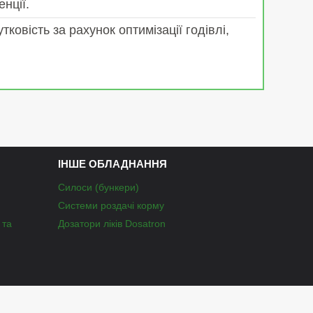
нції.
овість за рахунок оптимізації годівлі,
ІНШЕ ОБЛАДНАННЯ
Силоси (бункери)
Системи роздачі корму
 та
Дозатори ліків Dosatron