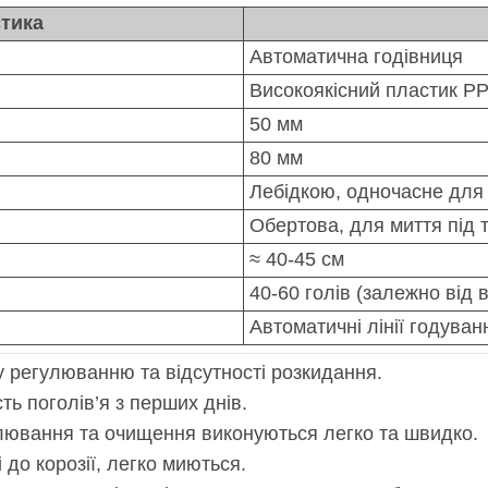
стика
Автоматична годівниця
Високоякісний пластик P
50 мм
80 мм
Лебідкою, одночасне для л
Обертова, для миття під 
≈ 40-45 см
40-60 голів (залежно від в
Автоматичні лінії годуван
у регулюванню та відсутності розкидання.
ь поголів’я з перших днів.
лювання та очищення виконуються легко та швидко.
і до корозії, легко миються.