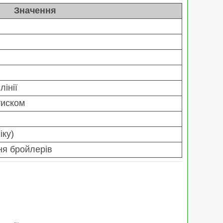
Значення
P
інії
тиском
іку)
ня бройлерів