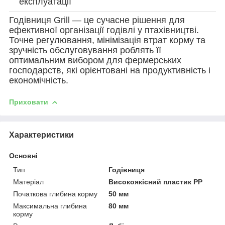
експлуатації
Годівниця Grill — це сучасне рішення для
ефективної організації годівлі у птахівництві.
Точне регулювання, мінімізація втрат корму та
зручність обслуговування роблять її
оптимальним вибором для фермерських
господарств, які орієнтовані на продуктивність і
економічність.
Приховати
Характеристики
Основні
Тип
Годівниця
Матеріал
Високоякісний пластик PP
Початкова глибина корму
50 мм
Максимальна глибина
80 мм
корму