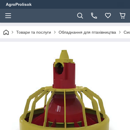
AgroProlisok
Товари та послуги
Обладнання для птахівництва
Сис