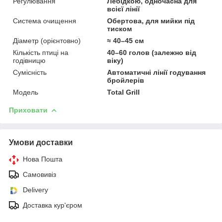
Регулювання
Лебідкою, одночасна для
всієї лінії
Система очищення
Обертова, для мийки під
тиском
Діаметр (орієнтовно)
≈ 40–45 см
Кількість птиці на
40–60 голов (залежно від
годівницю
віку)
Сумісність
Автоматичні лінії годування
бройлерів
Модель
Total Grill
Приховати
Умови доставки
Нова Пошта
Самовивіз
Delivery
Доставка кур'єром