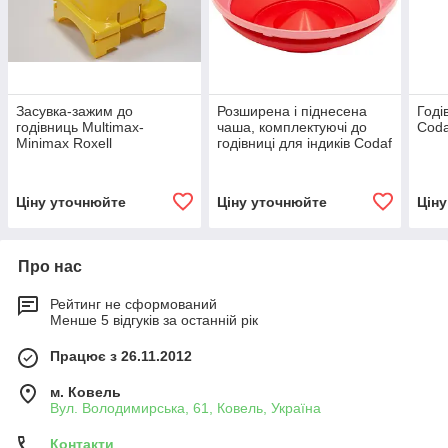
Засувка-зажим до
Розширена і піднесена
Годі
годівниць Multimax-
чаша, комплектуючі до
Coda
Minimax Roxell
годівниці для індиків Codaf
Ціну уточнюйте
Ціну уточнюйте
Цін
Про нас
Рейтинг не сформований
Менше 5 відгуків за останній рік
Працює з 26.11.2012
м. Ковель
Вул. Володимирська, 61, Ковель, Україна
Контакти