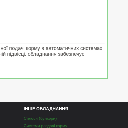
йної подачі корму в автоматичних системах
ьній підвісці, обладнання забезпечує
ІНШЕ ОБЛАДНАННЯ
Силоси (бункери)
Системи роздачі корму