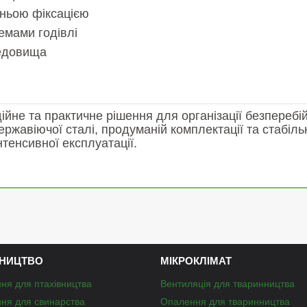
нньою фіксацією
емами годівлі
редовища
йне та практичне рішення для організації безперебі
 нержавіючої сталі, продуманій комплектації та стабіл
нтенсивної експлуатації.
НИЦТВО
МІКРОКЛІМАТ
ня для птахівництва
Вентиляція для тваринництва
ня для свинарства
Опалення для тваринництва