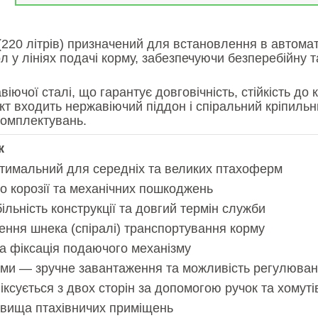
220 літрів) призначений для встановлення в автомати
 у лініях подачі корму, забезпечуючи безперебійну т
ючої сталі, що гарантує довговічність, стійкість до 
т входить нержавіючий піддон і спіральний кріпильн
комплектувань.
к
оптимальний для середніх та великих птахоферм
о корозії та механічних пошкоджень
льність конструкції та довгий термін служби
ння шнека (спіралі) транспортування корму
а фіксація подаючого механізму
ками — зручне завантаження та можливість регулюва
ксується з двох сторін за допомогою ручок та хомуті
довища птахівничих приміщень