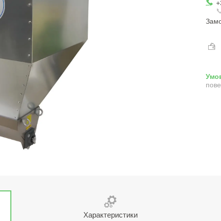
+

Замо
пове
Характеристики