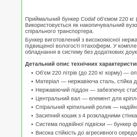
Приймальний бункер Codaf об’ємом 220 кг (
Використовується як накопичувальний вузол
спірального транспортера.
Бункер виготовлений з високоякісної нержаві
підвищеної вологості птахоферм. У комплек
обладнання в систему без додаткових доу
Детальний опис технічних характеристи
Об’єм 220 літрів (до 220 кг корму) — 
Матеріал — нержавіюча сталь, стійка д
Нержавіючий піддон — забезпечує стабі
Центральний вал — елемент для кріпле
Спіральний кріпильний ролик — надійн
Засипний кошик з 4 розкладними стін
Система подвійної підвіски — бункер фі
Висока стійкість до агресивного сере