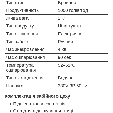
Тип птиці
Бройлер
Продуктивність
1000 голів/год
Жива вага
2 кг
Тип продукту
Ціла тушка
Тип оглушення
Електричне
Тип забою
Ручний
Час знекровлення
4 хв
Час ошпарювання
90 сек
Температура
52–61°C
ошпарювання
Тип охолодження
Водяне
Напруга
380V 3P 50Hz
Комплектація забійного цеху
Підвісна конвеєрна лінія
Стіл для підвішування птиці