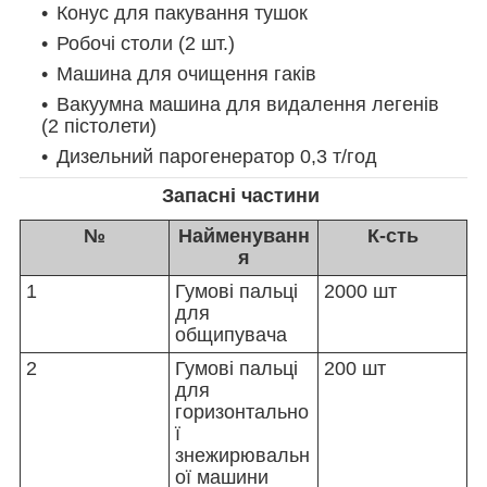
Конус для пакування тушок
Робочі столи (2 шт.)
Машина для очищення гаків
Вакуумна машина для видалення легенів
(2 пістолети)
Дизельний парогенератор 0,3 т/год
Запасні частини
№
Найменуванн
К-сть
я
1
Гумові пальці
2000 шт
для
общипувача
2
Гумові пальці
200 шт
для
горизонтально
ї
знежирювальн
ої машини