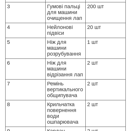
3
Гумові пальці
200 шт
для машини
очищення лап
4
Нейлонові
20 шт
підвіси
5
Ніж для
1 шт
машини
розрубування
6
Ніж для
2 шт
машини
відрізання лап
7
Ремінь
2 шт
вертикального
общипувача
8
Крильчатка
2 шт
повернення
води
ошпарювача
9
Кардан
2 шт