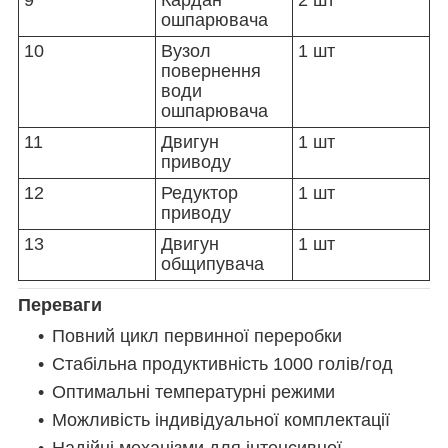
ошпарювача
10
Вузол
1 шт
повернення
води
ошпарювача
11
Двигун
1 шт
приводу
12
Редуктор
1 шт
приводу
13
Двигун
1 шт
общипувача
Переваги
Повний цикл первинної переробки
Стабільна продуктивність 1000 голів/год
Оптимальні температурні режими
Можливість індивідуальної комплектації
Надійні механізми для інтенсивної