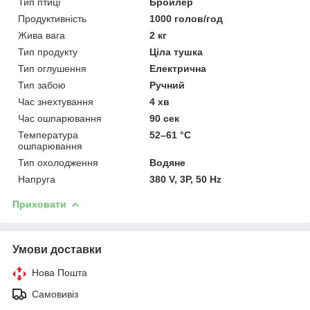
Тип птиці
Бройлер
Продуктивність
1000 голов/год
Жива вага
2 кг
Тип продукту
Ціла тушка
Тип оглушення
Електрична
Тип забою
Ручний
Час знехтування
4 хв
Час ошпарювання
90 сек
Температура
52–61 °C
ошпарювання
Тип охолодження
Водяне
Напруга
380 V, 3P, 50 Hz
Приховати
Умови доставки
Нова Пошта
Самовивіз