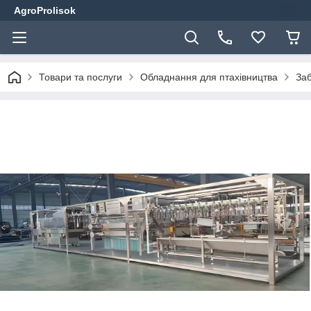
AgroProlisok
Товари та послуги
Обладнання для птахівництва
Заб