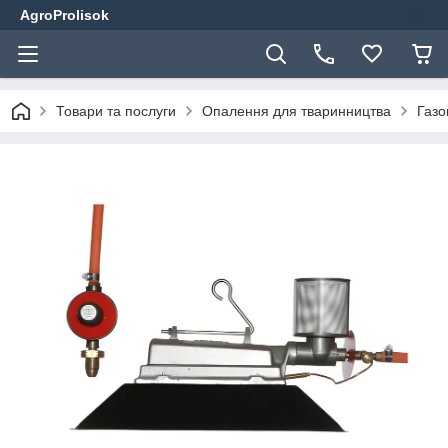
AgroProlisok
Товари та послуги
Опалення для тваринництва
Газо