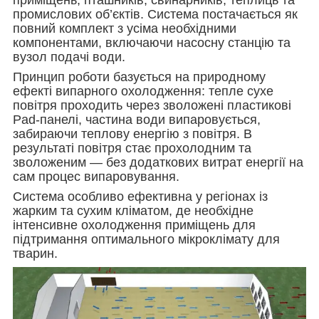
промислових об’єктів. Система постачається як
повний комплект з усіма необхідними
компонентами, включаючи насосну станцію та
вузол подачі води.
Принцип роботи базується на природному
ефекті випарного охолодження: тепле сухе
повітря проходить через зволожені пластикові
Pad-панелі, частина води випаровується,
забираючи теплову енергію з повітря. В
результаті повітря стає прохолодним та
зволоженим — без додаткових витрат енергії на
сам процес випаровування.
Система особливо ефективна у регіонах із
жарким та сухим кліматом, де необхідне
інтенсивне охолодження приміщень для
підтримання оптимального мікроклімату для
тварин.