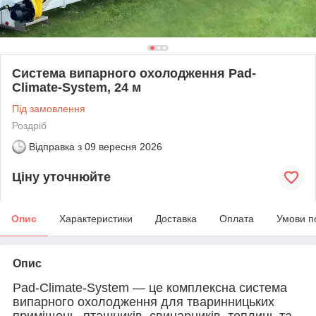
Система випарного охолодження Pad-
Climate-System, 24 м
Під замовлення
Роздріб
Відправка з
09 вересня 2026
Ціну уточнюйте
Опис
Характеристики
Доставка
Оплата
Умови п
Опис
Pad-Climate-System — це комплексна система
випарного охолодження для тваринницьких
приміщень, пташників, свинарників, теплиць та