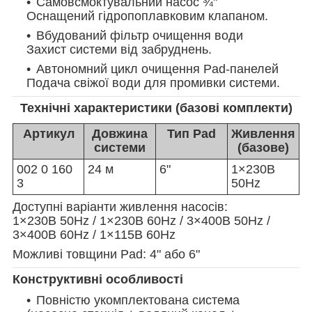
Самовсмоктувальний насос ¾"
Оснащений гідропоплавковим клапаном.
Вбудований фільтр очищення води
Захист системи від забруднень.
Автономний цикл очищення Pad-панелей
Подача свіжої води для промивки системи.
Технічні характеристики (базові комплекти)
Артикул
Довжина
Тип Pad
Живлення
системи
(базове)
002 0 160
24 м
6"
1×230В
3
50Hz
Доступні варіанти живлення насосів:
1×230В 50Hz / 1×230В 60Hz / 3×400В 50Hz /
3×400В 60Hz / 1×115В 60Hz
Можливі товщини Pad: 4" або 6"
Конструктивні особливості
Повністю укомплектована система