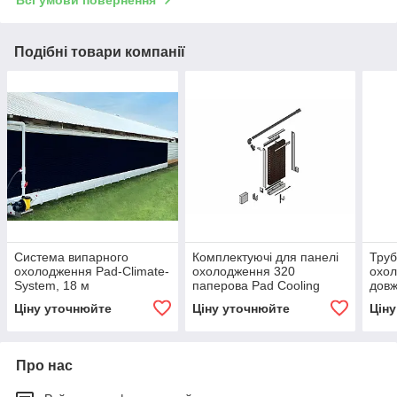
Всі умови повернення
Подібні товари компанії
Система випарного
Комплектуючі для панелі
Труб
охолодження Pad-Climate-
охолодження 320
охол
System, 18 м
паперова Pad Cooling
довж
150*600*2000 мм
Ціну уточнюйте
Ціну уточнюйте
Цін
Про нас