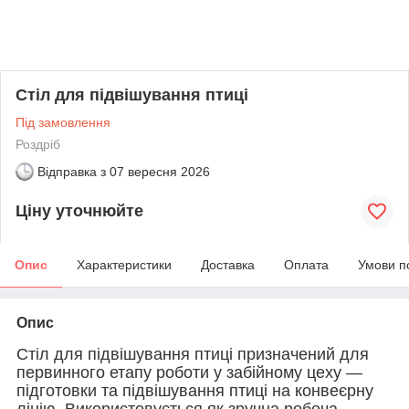
Стіл для підвішування птиці
Під замовлення
Роздріб
Відправка з
07 вересня 2026
Ціну уточнюйте
Опис
Характеристики
Доставка
Оплата
Умови п
Опис
Стіл для підвішування птиці призначений для
первинного етапу роботи у забійному цеху —
підготовки та підвішування птиці на конвеєрну
лінію. Використовується як зручна робоча