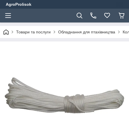
AgroProlisok
Товари та послуги
Обладнання для птахівництва
Кол