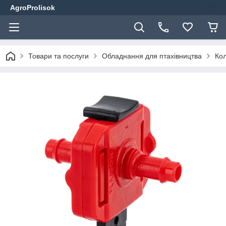
AgroProlisok
Товари та послуги
Обладнання для птахівництва
Кол