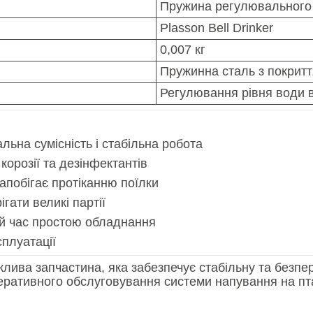
Пружина регулювального
Plasson Bell Drinker
0,007 кг
Пружинна сталь з покрит
Регулювання рівня води в
льна сумісність і стабільна робота
 корозії та дезінфектантів
апобігає протіканню поїлки
гати великі партії
ий час простою обладнання
сплуатації
ва запчастина, яка забезпечує стабільну та безпереб
еративного обслуговування системи напування на пт