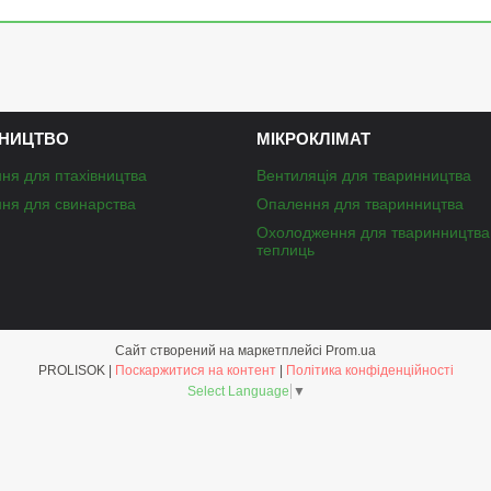
НИЦТВО
МІКРОКЛІМАТ
ня для птахівництва
Вентиляція для тваринництва
ня для свинарства
Опалення для тваринництва
Охолодження для тваринництва
теплиць
Сайт створений на маркетплейсі
Prom.ua
PROLISOK |
Поскаржитися на контент
|
Політика конфіденційності
Select Language
▼