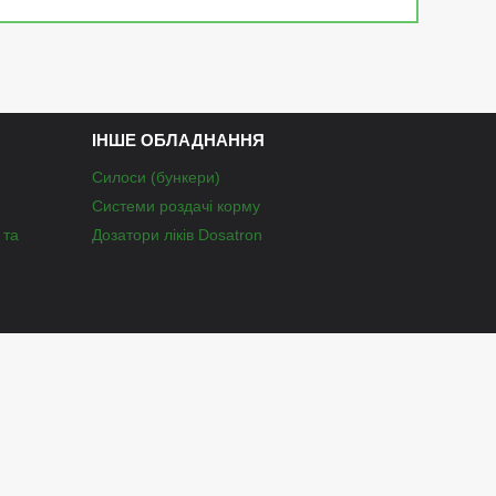
ІНШЕ ОБЛАДНАННЯ
Силоси (бункери)
Системи роздачі корму
 та
Дозатори ліків Dosatron