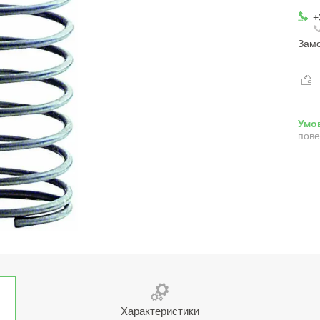
+

Замо
пове
Характеристики