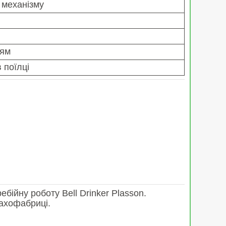
 механізму
тям
 поїлці
ійну роботу Bell Drinker Plasson.
ахофабриці.