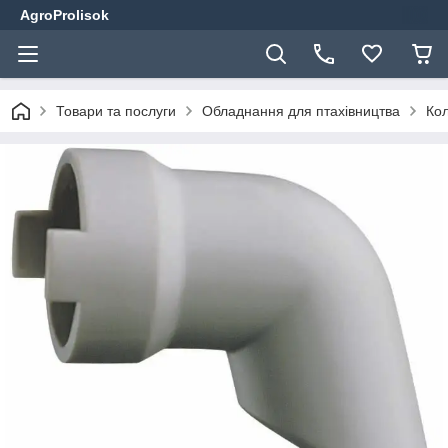
AgroProlisok
Товари та послуги
Обладнання для птахівництва
Кол