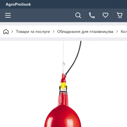
AgroProlisok
Товари та послуги
Обладнання для птахівництва
Кол