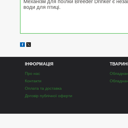
Механізм для поїлки Breeder Drinker є не
води для птиці.
ІНФОРМАЦІЯ
ТВАРИН
Про нас
Обладнан
Контакти
Обладнан
Оплата та доставка
Договір публічної оферти