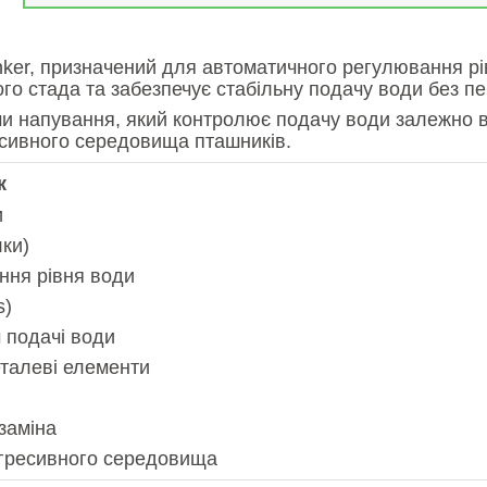
inker, призначений для автоматичного регулювання рі
го стада та забезпечує стабільну подачу води без пер
напування, який контролює подачу води залежно від 
ресивного середовища пташників.
к
и
лки)
ння рівня води
s)
 подачі води
еталеві елементи
заміна
 агресивного середовища