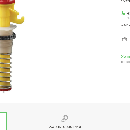
+

Замо
пове
Характеристики