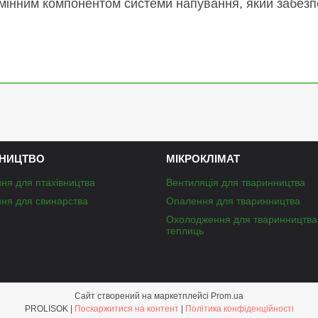
замінним компонентом системи напування, який забез
НИЦТВО
МІКРОКЛІМАТ
ня для птахівництва
Вентиляція для тваринництва
ня для свинарства
Опалення для тваринництва
Охолодження для тваринництва
теплиць
Сайт створений на маркетплейсі
Prom.ua
PROLISOK |
Поскаржитися на контент
|
Політика конфіденційності