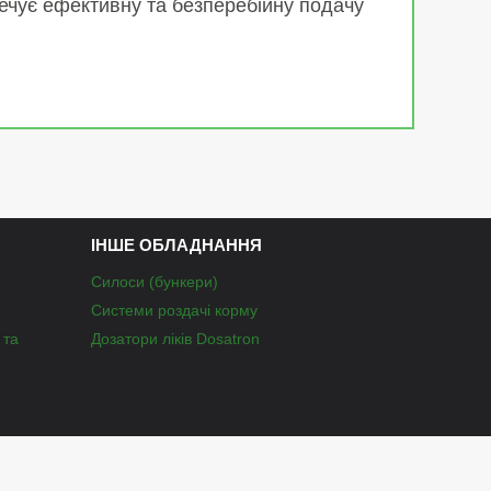
печує ефективну та безперебійну подачу
ІНШЕ ОБЛАДНАННЯ
Силоси (бункери)
Системи роздачі корму
 та
Дозатори ліків Dosatron